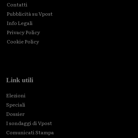
Contatti
Pubblicità su Vpost
Info Legali
Privacy Policy
Cookie Policy
Html code here! Replace this with any non empty raw html
code and that's it.
Link utili
Elezioni
Speciali
Dossier
I sondaggi di Vpost
Comunicati Stampa