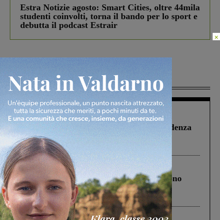
Estra Notizie agosto: Smart Cities, oltre 44mila
studenti coinvolti, torna il bando per lo sport e
debutta il podcast Estrair
×
Più lette
Figline Incisa Valdarno
1 Agosto 2026
Piscina di Figline finanziata oltre la scadenza
Pnrr, il gruppo di Fratelli d’Italia: “Un
ringraziamento al Governo”
Cronaca
4 Agosto 2026
Un anno fa la strage in A1 in cui morirono
Gianni, Giulia e Franco. Lo schianto, il
processo, lo stop ai sorpassi fra tir....
Cronaca
3 Agosto 2026