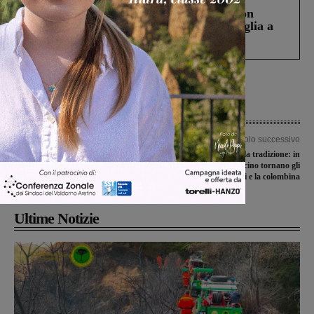
Scomparso da una struttura di Castiglion
Fiorentino l’uomo che aveva ucciso la figlia a
Levane nel 2020
Articolo precedente
Articolo successivo
A piedi attraversa l’Italia per portare
Pasqua nel segno della tradizione: in
un messaggio di pace. Tappa anche in
piazza Marsilio Ficino tornano gli
Valdarno
sbandieratori e la colombina
Ultime Notizie