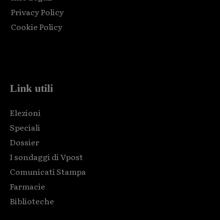
Privacy Policy
Cookie Policy
Html code here! Replace this with any non empty raw html
code and that's it.
Link utili
Elezioni
Speciali
Dossier
I sondaggi di Vpost
Comunicati Stampa
Farmacie
Biblioteche