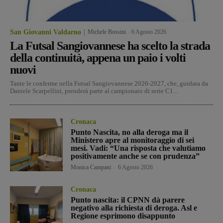
San Giovanni Valdarno
Michele Bossini
-
6 Agosto 2026
La Futsal Sangiovannese ha scelto la strada
della continuità, appena un paio i volti
nuovi
Tante le conferme nella Futsal Sangiovannese 2026-2027, che, guidata da
Daniele Scarpellini, prenderà parte al campionato di serie C1...
Cronaca
Punto Nascita, no alla deroga ma il
Ministero apre al monitoraggio di sei
mesi. Vadi: “Una risposta che valutiamo
positivamente anche se con prudenza”
Monica Campani
-
6 Agosto 2026
Cronaca
Punto nascita: il CPNN dà parere
negativo alla richiesta di deroga. Asl e
Regione esprimono disappunto