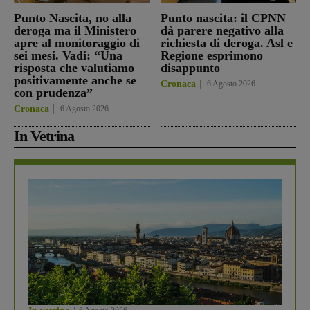
Punto Nascita, no alla
Punto nascita: il CPNN
deroga ma il Ministero
dà parere negativo alla
apre al monitoraggio di
richiesta di deroga. Asl e
sei mesi. Vadi: “Una
Regione esprimono
risposta che valutiamo
disappunto
positivamente anche se
Cronaca
6 Agosto 2026
con prudenza”
Cronaca
6 Agosto 2026
In Vetrina