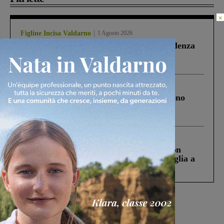
×
Figline Incisa Valdarno
1 Agosto 2026
Piscina di Figline finanziata oltre la scadenza
Pnrr, il gruppo di Fratelli d’Italia: “Un
ringraziamento al Governo”
Cronaca
4 Agosto 2026
Un anno fa la strage in A1 in cui morirono
Gianni, Giulia e Franco. Lo schianto, il
processo, lo stop ai sorpassi fra tir....
Cronaca
3 Agosto 2026
Scomparso da una struttura di Castiglion
Fiorentino l’uomo che aveva ucciso la figlia a
Levane nel 2020