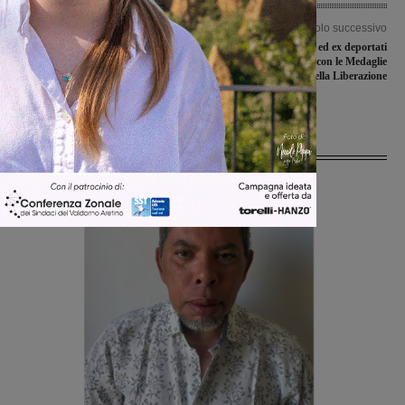
Articolo precedente
Articolo successivo
Postini in sciopero degli straordinari
Sedici partigiani ed ex deportati
per un mese anche in Valdarno
valdarnesi premiati con le Medaglie
fiorentino. Cisl: “Gravi carenze di
della Liberazione
personale e mezzi”
Ultime Notizie