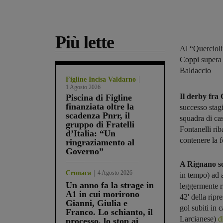
Più lette
Al “Quercioli
Coppi supera 
Baldaccio
Figline Incisa Valdarno
1 Agosto 2026
Il derby fra 
Piscina di Figline
finanziata oltre la
successo stag
scadenza Pnrr, il
squadra di ca
gruppo di Fratelli
Fontanelli rib
d’Italia: “Un
contenere la f
ringraziamento al
Governo”
A Rignano so
Cronaca
4 Agosto 2026
in tempo) ad 
Un anno fa la strage in
leggermente ri
A1 in cui morirono
42' della ripr
Gianni, Giulia e
gol subiti in 
Franco. Lo schianto, il
Larcianese)
d
processo, lo stop ai