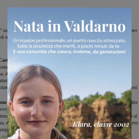
” successo della Castelnuovese per 1-0, a Rignano la squadra di mister
di misura la Bucinese mentre la Sangiustinese cede 5-1 in casa alla
Castelnuovese e Figline
termina
1-0
per i padroni di casa (primo
ionale), dopo novanta minuti non troppo spettacolari nei quali la
sa, dopo il
gol del vantaggio realizzato da Contu al 21'
(tiro di
attuto da Poggi, la palla arriva a Contu che segna) è riuscita a
olate offensive degli avversari, solo un paio di volte davvero pericolosi
no i ragazzi di mister Marco Coppi
(in inferiorità numerica per oltre
avere ragione per 1-0 di una Bucinese scesa in campo in formazione
maneggiata e che era riuscita a mantenere inviolata la sua porta fino al
esa,
quando Rigoli ha segnato il gol
che permette ai biancoverdi (zero
campionato, i tre di passivo arrivano dalla sconfitta a tavolino con la
i restare in testa
(in coabitazione con la Baldaccio).