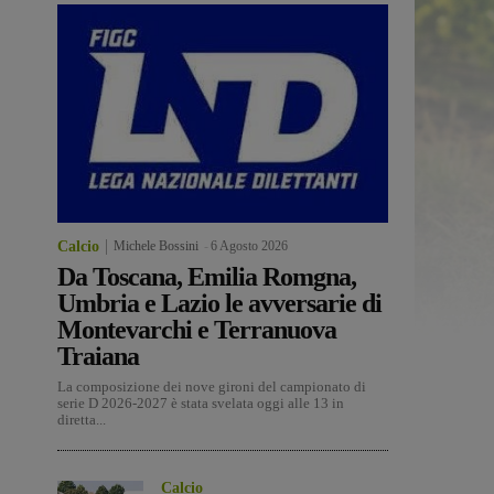
Calcio
Michele Bossini
-
6 Agosto 2026
Da Toscana, Emilia Romgna,
Umbria e Lazio le avversarie di
Montevarchi e Terranuova
Traiana
La composizione dei nove gironi del campionato di
serie D 2026-2027 è stata svelata oggi alle 13 in
diretta...
Calcio