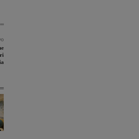
vo
ne
ri
ia