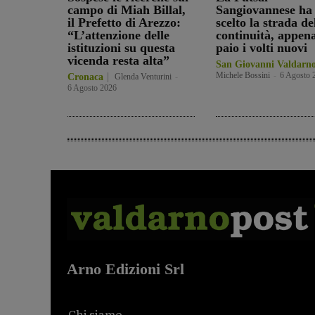
campo di Miah Billal,
Sangiovannese ha
il Prefetto di Arezzo:
scelto la strada de
“L’attenzione delle
continuità, appen
istituzioni su questa
paio i volti nuovi
vicenda resta alta”
San Giovanni Valdarn
Michele Bossini
-
6 Agosto 
Cronaca
Glenda Venturini
-
6 Agosto 2026
Arno Edizioni Srl
Chi siamo