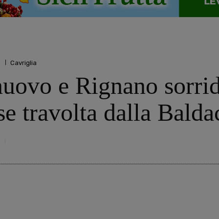
o
Cavriglia
nuovo e Rignano sorrid
se travolta dalla Balda