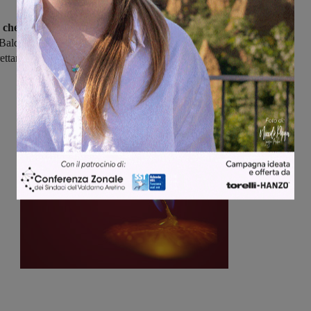
 che storta per la Sangiustinese,
che fra le mura amiche viene
 Baldaccio 5-1, risultato che da solo basta per spiegare quello che è
ettangolo di gioco.