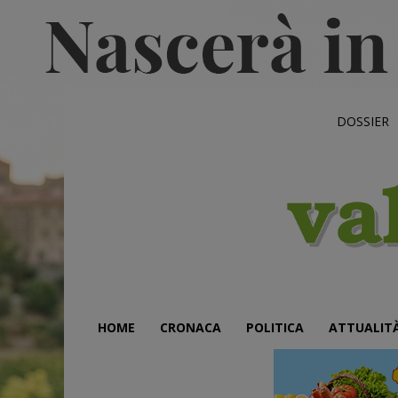
DOSSIER
HOME
CRONACA
POLITICA
ATTUALIT