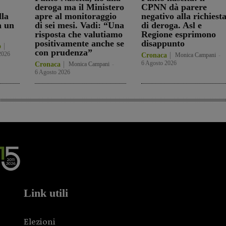
deroga ma il Ministero
CPNN dà parere
lla
apre al monitoraggio
negativo alla richiest
a un
di sei mesi. Vadi: “Una
di deroga. Asl e
risposta che valutiamo
Regione esprimono
positivamente anche se
disappunto
o
con prudenza”
2026
Cronaca
Monica Campani
-
6 Agosto 2026
Cronaca
Monica Campani
-
6 Agosto 2026
Link utili
Elezioni