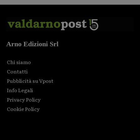
Arno Edizioni Srl
Chi siamo
Contatti
Pubblicità su Vpost
Info Legali
Privacy Policy
Cookie Policy
Html code here! Replace this with any non empty raw html
code and that's it.