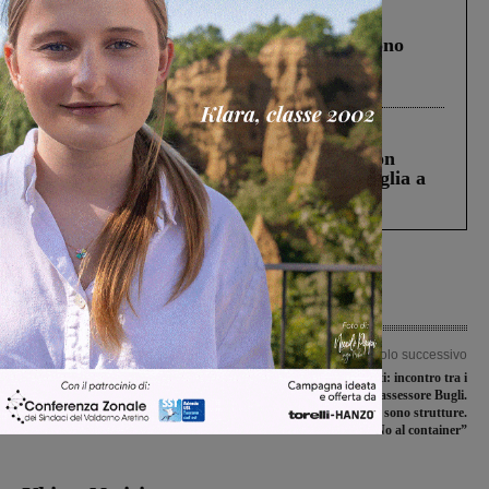
Cronaca
4 Agosto 2026
Un anno fa la strage in A1 in cui morirono
Gianni, Giulia e Franco. Lo schianto, il
processo, lo stop ai sorpassi fra tir....
Cronaca
3 Agosto 2026
Scomparso da una struttura di Castiglion
Fiorentino l’uomo che aveva ucciso la figlia a
Levane nel 2020
Articolo precedente
Articolo successivo
Presto un semaforo a chiamata, in
Questione migranti: incontro tra i
viale Gramsci, davanti alle scuole
sindaci e l’assessore Bugli.
“Disponibili ma non ci sono strutture.
No al container”