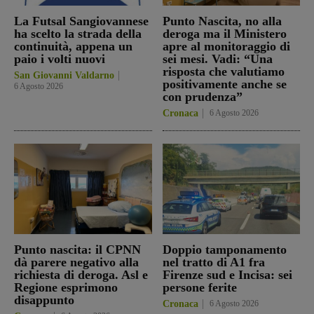
La Futsal Sangiovannese
Punto Nascita, no alla
ha scelto la strada della
deroga ma il Ministero
continuità, appena un
apre al monitoraggio di
paio i volti nuovi
sei mesi. Vadi: “Una
risposta che valutiamo
San Giovanni Valdarno
positivamente anche se
6 Agosto 2026
con prudenza”
Cronaca
6 Agosto 2026
Punto nascita: il CPNN
Doppio tamponamento
dà parere negativo alla
nel tratto di A1 fra
richiesta di deroga. Asl e
Firenze sud e Incisa: sei
Regione esprimono
persone ferite
disappunto
Cronaca
6 Agosto 2026