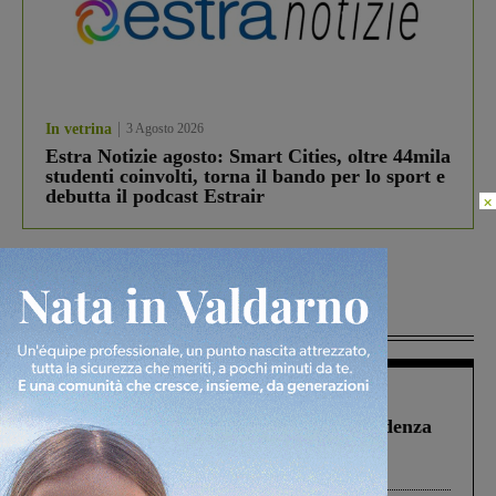
In vetrina
3 Agosto 2026
Estra Notizie agosto: Smart Cities, oltre 44mila
studenti coinvolti, torna il bando per lo sport e
debutta il podcast Estrair
×
Più lette
Figline Incisa Valdarno
1 Agosto 2026
Piscina di Figline finanziata oltre la scadenza
Pnrr, il gruppo di Fratelli d’Italia: “Un
ringraziamento al Governo”