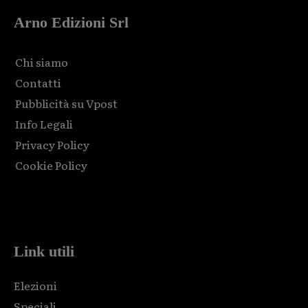
Arno Edizioni Srl
Chi siamo
Contatti
Pubblicità su Vpost
Info Legali
Privacy Policy
Cookie Policy
Html code here! Replace this with any non empty raw html
code and that's it.
Link utili
Elezioni
Speciali