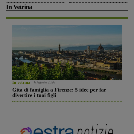
In Vetrina
In vetrina
6 Agosto 2026
Gita di famiglia a Firenze: 5 idee per far
divertire i tuoi figli