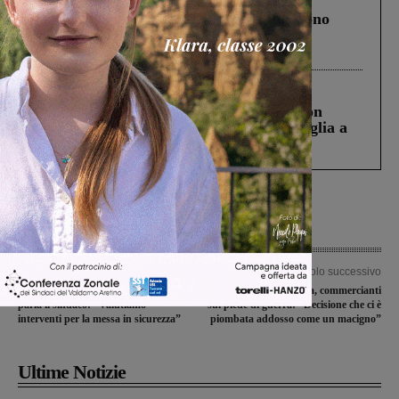
Un anno fa la strage in A1 in cui morirono
Gianni, Giulia e Franco. Lo schianto, il
processo, lo stop ai sorpassi fra tir....
Cronaca
3 Agosto 2026
Scomparso da una struttura di Castiglion
Fiorentino l’uomo che aveva ucciso la figlia a
Levane nel 2020
Articolo precedente
Articolo successivo
Strada pericolosa, dopo la petizione
Chiusura di via Gorizia, commercianti
parla il sindaco: “Valutiamo
sul piede di guerra: “Decisione che ci è
interventi per la messa in sicurezza”
piombata addosso come un macigno”
Ultime Notizie