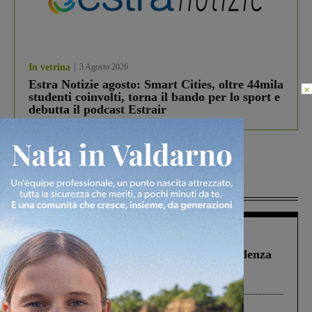
In vetrina
3 Agosto 2026
Estra Notizie agosto: Smart Cities, oltre 44mila
×
studenti coinvolti, torna il bando per lo sport e
debutta il podcast Estrair
Più lette
Figline Incisa Valdarno
1 Agosto 2026
Piscina di Figline finanziata oltre la scadenza
Pnrr, il gruppo di Fratelli d’Italia: “Un
ringraziamento al Governo”
Cronaca
4 Agosto 2026