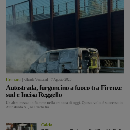
Cronaca
Glenda Venturini
-
7 Agosto 2026
Autostrada, furgoncino a fuoco tra Firenze
sud e Incisa Reggello
Un altro mezzo in fiamme nella cronaca di oggi. Questa volta è successo in
Autostrada A1, nel tratto fra...
Calcio