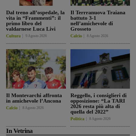
Dal treno all’ospedale, la
Il Terrranuova Traiana
vita in “Frammenti”: il
battuto 3-1
primo libro del
nell’amichevole di
valdarnese Luca Livi
Grosseto
Cultura
9 Agosto 2026
Calcio
8 Agosto 2026
Il Montevarchi affronta
Reggello, i consiglieri di
in amichevole l’Ancona
opposizione: “La TARI
2026 resta più alta di
Calcio
8 Agosto 2026
quella del 2022”
Politica
8 Agosto 2026
In Vetrina