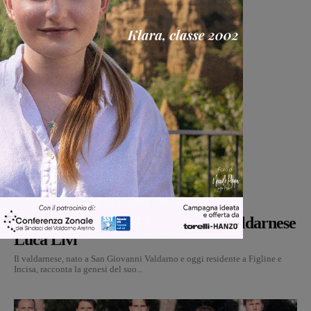
Cultura
Martina Giardi
-
9 Agosto 2026
Dal treno all’ospedale, la vita in
“Frammenti”: il primo libro del valdarnese
Luca Livi
Il valdarnese, nato a San Giovanni Valdarno e oggi residente a Figline e
Incisa, racconta la genesi del suo...