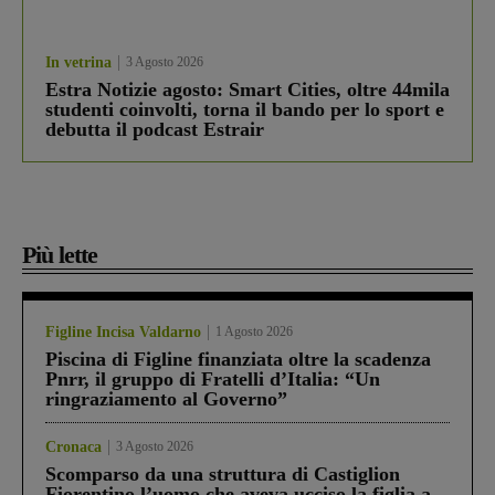
In vetrina
3 Agosto 2026
Estra Notizie agosto: Smart Cities, oltre 44mila
studenti coinvolti, torna il bando per lo sport e
debutta il podcast Estrair
Più lette
Figline Incisa Valdarno
1 Agosto 2026
Piscina di Figline finanziata oltre la scadenza
Pnrr, il gruppo di Fratelli d’Italia: “Un
ringraziamento al Governo”
Cronaca
3 Agosto 2026
Scomparso da una struttura di Castiglion
Fiorentino l’uomo che aveva ucciso la figlia a