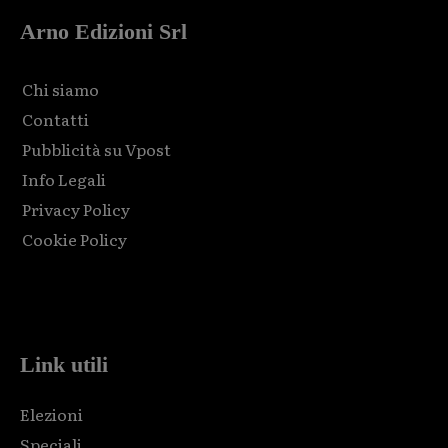
Arno Edizioni Srl
Chi siamo
Contatti
Pubblicità su Vpost
Info Legali
Privacy Policy
Cookie Policy
Html code here! Replace this with any non empty raw html
code and that's it.
Link utili
Elezioni
Speciali