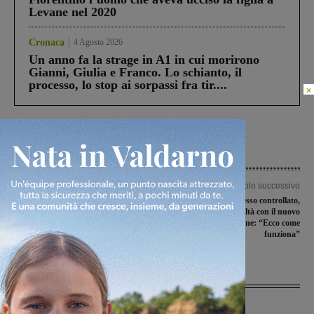
Levane nel 2020
Cronaca
4 Agosto 2026
Un anno fa la strage in A1 in cui morirono
Gianni, Giulia e Franco. Lo schianto, il
processo, lo stop ai sorpassi fra tir....
×
Articolo precedente
Articolo successivo
Giovanissimi in gara sul circuito di
Cassonetti ad accesso controllato,
Bellosguardo
qualche difficoltà con il nuovo
sistema. Il comune: “Ecco come
funziona”
Ultime Notizie