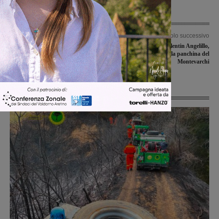
Articolo precedente
Articolo successivo
Era ricoverato alla Gruccia in stato
Si è spento Antonio Valentin Angelillo,
confusionale l’uomo nudo sulla
era stato anche sulla panchina del
regionale69
Montevarchi
Ultime Notizie