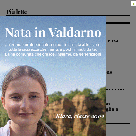
×
Più lette
Figline Incisa Valdarno
1 Agosto 2026
Piscina di Figline finanziata oltre la scadenza
Pnrr, il gruppo di Fratelli d’Italia: “Un
ringraziamento al Governo”
Cronaca
4 Agosto 2026
Un anno fa la strage in A1 in cui morirono
Gianni, Giulia e Franco. Lo schianto, il
processo, lo stop ai sorpassi fra tir....
Cronaca
3 Agosto 2026
Scomparso da una struttura di Castiglion
Fiorentino l’uomo che aveva ucciso la figlia a
Levane nel 2020