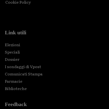
Cookie Policy
Html code here! Replace this with any non empty raw html
code and that's it.
Link utili
Elezioni
Speciali
Dossier
I sondaggi di Vpost
Comunicati Stampa
Farmacie
Biblioteche
Feedback