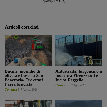
[rp4wp limit=4]
Articoli correlati
Bucine, incendio di
Autostrada, furgoncino a
oliveta e bosco a San
fuoco tra Firenze sud e
Pancrazio. Tre ettari
Incisa Reggello
l’area bruciata
Cronaca
7 Agosto 2026
Cronaca
7 Agosto 2026