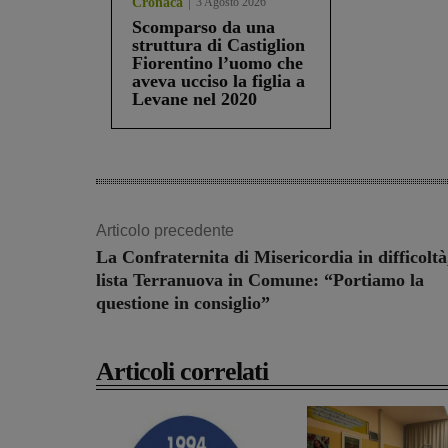
Cronaca
3 Agosto 2026
Scomparso da una
struttura di Castiglion
Fiorentino l’uomo che
aveva ucciso la figlia a
Levane nel 2020
Share
Articolo precedente
La Confraternita di Misericordia in difficoltà
lista Terranuova in Comune: “Portiamo la
questione in consiglio”
Articoli correlati