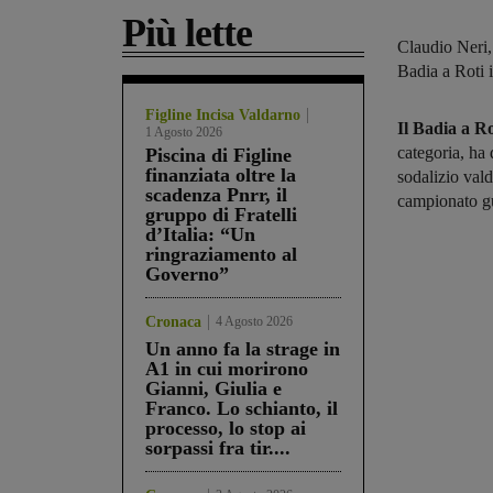
Più lette
Claudio Neri,
Badia a Roti 
Figline Incisa Valdarno
Il Badia a Ro
1 Agosto 2026
categoria, ha 
Piscina di Figline
finanziata oltre la
sodalizio val
scadenza Pnrr, il
campionato gu
gruppo di Fratelli
d’Italia: “Un
ringraziamento al
Governo”
Cronaca
4 Agosto 2026
Un anno fa la strage in
A1 in cui morirono
Gianni, Giulia e
Franco. Lo schianto, il
processo, lo stop ai
sorpassi fra tir....