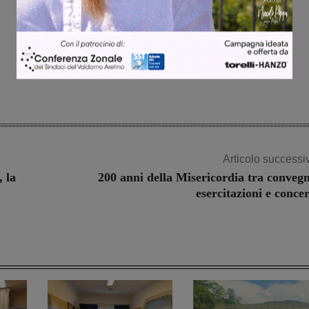
Articolo successi
, la
200 anni della Misericordia tra convegn
esercitazioni e concer