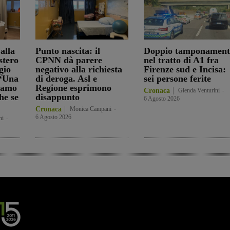
alla
Punto nascita: il
Doppio tamponament
stero
CPNN dà parere
nel tratto di A1 fra
gio
negativo alla richiesta
Firenze sud e Incisa:
 “Una
di deroga. Asl e
sei persone ferite
tiamo
Regione esprimono
Cronaca
Glenda Venturini
-
he se
disappunto
6 Agosto 2026
Cronaca
Monica Campani
-
6 Agosto 2026
ni
-