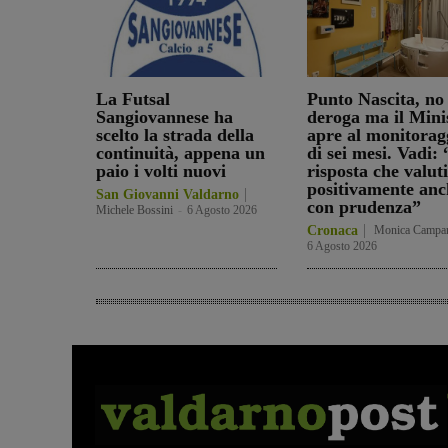
La Futsal
Punto Nascita, no 
Sangiovannese ha
deroga ma il Mini
scelto la strada della
apre al monitorag
continuità, appena un
di sei mesi. Vadi:
paio i volti nuovi
risposta che valu
positivamente anc
San Giovanni Valdarno
con prudenza”
Michele Bossini
-
6 Agosto 2026
Cronaca
Monica Campa
6 Agosto 2026