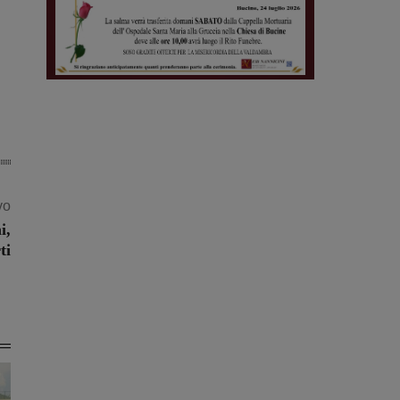
vo
i,
ti