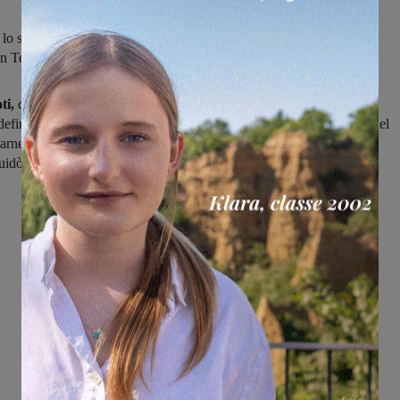
 lo scorso anno a Castelfranco, guiderà nella prossima stagione il
in Terza categoria
ti,
che il prossimo anno prenderà parte al campionato di Terza
definito il nome dell'allenatore per la stagione 2016-2017: la scelta del
darnese è caduta su
Claudio Neri,
che nella parte finale dello scorso
idò la Fulgor Castelfranco.