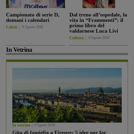
Campionato di serie D,
Dal treno all’ospedale, la
domani i calendari
vita in “Frammenti”: il
primo libro del
Calcio
9 Agosto 2026
valdarnese Luca Livi
Cultura
9 Agosto 2026
In Vetrina
In vetrina
6 Agosto 2026
Gita di famiglia a Firenze: 5 idee per far