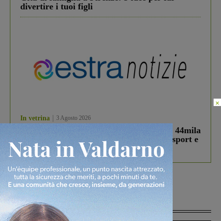
divertire i tuoi figli
×
In vetrina
3 Agosto 2026
Estra Notizie agosto: Smart Cities, oltre 44mila
studenti coinvolti, torna il bando per lo sport e
debutta il podcast Estrair
Più lette