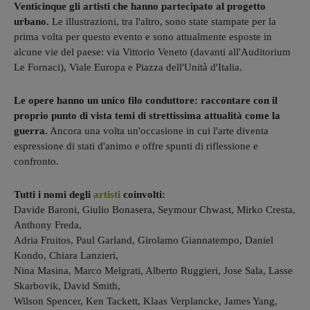
Venticinque gli artisti che hanno partecipato al progetto
urbano.
Le illustrazioni, tra l'altro, sono state stampate per la
prima volta per questo evento e sono attualmente esposte in
alcune vie del paese: via Vittorio Veneto (davanti all'Auditorium
Le Fornaci), Viale Europa e Piazza dell'Unità d'Italia.
Le opere hanno un unico filo conduttore: raccontare con il
proprio punto di vista temi di strettissima attualità come la
guerra.
Ancora una volta un'occasione in cui l'arte diventa
espressione di stati d'animo e offre spunti di riflessione e
confronto.
Tutti i nomi degli
artisti
coinvolti:
Davide Baroni, Giulio Bonasera, Seymour Chwast, Mirko Cresta,
Anthony Freda,
Adria Fruitos, Paul Garland, Girolamo Giannatempo, Daniel
Kondo, Chiara Lanzieri,
Nina Masina, Marco Melgrati, Alberto Ruggieri, Jose Sala, Lasse
Skarbovik, David Smith,
Wilson Spencer, Ken Tackett, Klaas Verplancke, James Yang,