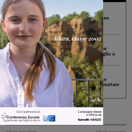
Cronaca
4 Agosto 2026
Un anno fa la strage in A1 in cui morirono
Gianni, Giulia e Franco. Lo schianto, il
processo, lo stop ai sorpassi fra tir....
Cronaca
3 Agosto 2026
Scomparso da una struttura di Castiglion
Fiorentino l’uomo che aveva ucciso la figlia a
Levane nel 2020
Cronaca
5 Agosto 2026
Continuano le ricerche di Miah Billal. La
Prefettura: “In caso di avvistamento contattate
il 112”