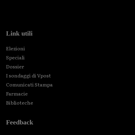
Html code here! Replace this with any non empty raw html
code and that's it.
Link utili
Elezioni
Speciali
Dossier
I sondaggi di Vpost
Comunicati Stampa
Farmacie
Biblioteche
Feedback