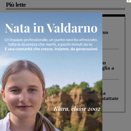
Più lette
Cronaca
4 Agosto 2026
Un anno fa la strage in A1 in cui morirono
Gianni, Giulia e Franco. Lo schianto, il
processo, lo stop ai sorpassi fra tir....
Cronaca
3 Agosto 2026
Scomparso da una struttura di Castiglion
Fiorentino l’uomo che aveva ucciso la figlia a
Levane nel 2020
Cronaca
5 Agosto 2026
Continuano le ricerche di Miah Billal. La
Prefettura: “In caso di avvistamento contattate
il 112”