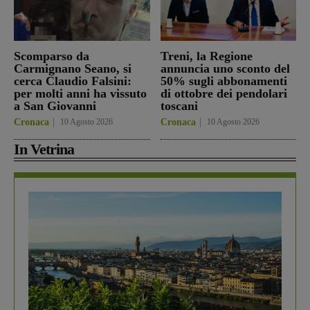
Scomparso da
Treni, la Regione
Carmignano Seano, si
annuncia uno sconto del
cerca Claudio Falsini:
50% sugli abbonamenti
per molti anni ha vissuto
di ottobre dei pendolari
a San Giovanni
toscani
Cronaca
10 Agosto 2026
Cronaca
10 Agosto 2026
In Vetrina