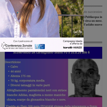
Articolo precedente
Articolo successivo
“Una scelta in Comune”: il consenso
Partono lunedì i lavori Publiacqua in
per la donazione di organi e tessuti
via Roma, cantiere per circa un mese.
nella carta d’identità
Poi l’asfalto nuovo
Ultime Notizie