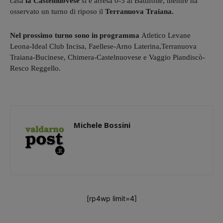
casa
la Castelnuovese
si è arresa 0-3 al Battifolle, mentre ha
osservato un turno di riposo il
Terranuova Traiana.
Nel prossimo turno sono in programma
Atletico Levane
Leona-Ideal Club Incisa, Faellese-Arno Laterina,Terranuova
Traiana-Bucinese, Chimera-Castelnuovese e Vaggio Piandiscò-
Resco Reggello.
Michele Bossini
[rp4wp limit=4]