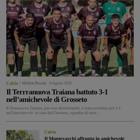
Calcio
Michele Bossini
-
8 Agosto 2026
Il Terrranuova Traiana battuto 3-1
nell’amichevole di Grosseto
Il Terranuova Traiana, pur non demeritando, è stata sconfitto per 3-1
nell'amichevole in casa del Grosseto, squadra di serie...
Calcio
Il Montevarchi affronta in amichevole