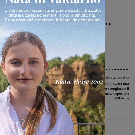
Levane nel 2020
Cronaca
4 Agosto 2026
Un anno fa la strage in A1 in cui morirono
Gianni, Giulia e Franco. Lo schianto, il
processo, lo stop ai sorpassi fra tir....
Articolo precedente
Articolo successivo
Allievi in gara nella sesta edizione del
Asilo nido, i genitori promuovono una
“Trofeo don Torquato Nocentini”
petizione per scongiurare il
prospettato taglio orario: depositate
200 firme
Ultime Notizie