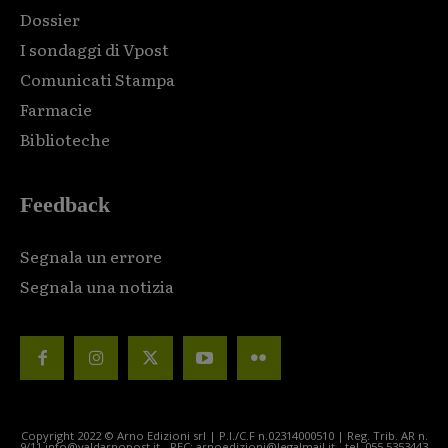
Dossier
I sondaggi di Vpost
Comunicati Stampa
Farmacie
Biblioteche
Feedback
Segnala un errore
Segnala una notizia
Copyright 2022 © Arno Edizioni srl | P.I./C.F n.02314000510 | Reg. Trib. AR n.
9/11 info@valdarnopost.it - PEC: arnoedizioni@legalmail.it - tel. 055.5353443