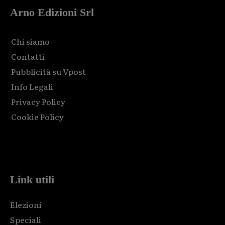
Arno Edizioni Srl
Chi siamo
Contatti
Pubblicità su Vpost
Info Legali
Privacy Policy
Cookie Policy
Html code here! Replace this with any non empty raw html
code and that's it.
Link utili
Elezioni
Speciali