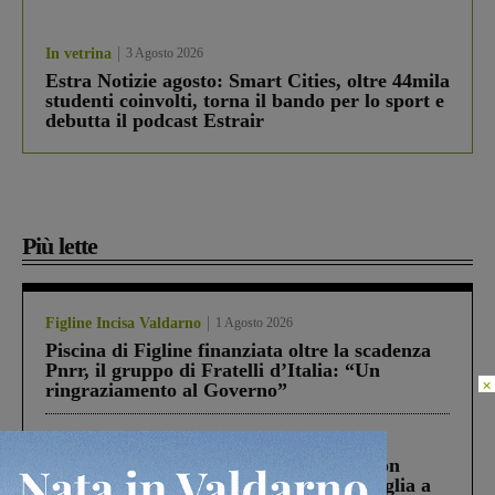
In vetrina
3 Agosto 2026
Estra Notizie agosto: Smart Cities, oltre 44mila
studenti coinvolti, torna il bando per lo sport e
debutta il podcast Estrair
Più lette
Figline Incisa Valdarno
1 Agosto 2026
Piscina di Figline finanziata oltre la scadenza
Pnrr, il gruppo di Fratelli d’Italia: “Un
×
ringraziamento al Governo”
Cronaca
3 Agosto 2026
Scomparso da una struttura di Castiglion
Fiorentino l’uomo che aveva ucciso la figlia a