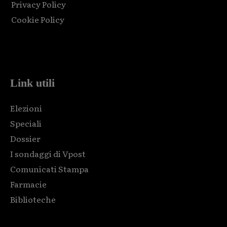
Privacy Policy
Cookie Policy
Html code here! Replace this with any non empty raw html
code and that's it.
Link utili
Elezioni
Speciali
Dossier
I sondaggi di Vpost
Comunicati Stampa
Farmacie
Biblioteche