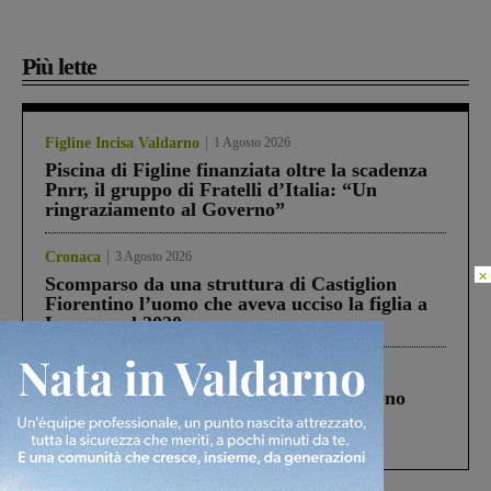
Più lette
Figline Incisa Valdarno
1 Agosto 2026
Piscina di Figline finanziata oltre la scadenza
Pnrr, il gruppo di Fratelli d’Italia: “Un
ringraziamento al Governo”
Cronaca
3 Agosto 2026
×
Scomparso da una struttura di Castiglion
Fiorentino l’uomo che aveva ucciso la figlia a
Levane nel 2020
Cronaca
4 Agosto 2026
Un anno fa la strage in A1 in cui morirono
Gianni, Giulia e Franco. Lo schianto, il
processo, lo stop ai sorpassi fra tir....