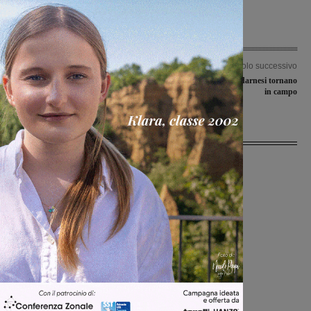
Articolo precedente
Articolo successivo
Buon esordio per la Futsal
Coppa Toscana, le valdarnesi tornano
Sangiovannese a Torrita
in campo
Ultime Notizie