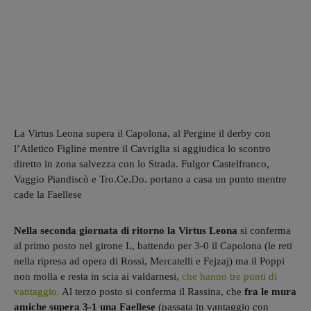
La Virtus Leona supera il Capolona, al Pergine il derby con
l’Atletico Figline mentre il Cavriglia si aggiudica lo scontro
diretto in zona salvezza con lo Strada. Fulgor Castelfranco,
Vaggio Piandiscò e Tro.Ce.Do. portano a casa un punto mentre
cade la Faellese
Nella seconda giornata di ritorno
la Virtus Leona
si conferma
al primo posto nel girone L, battendo per 3-0 il Capolona (le reti
nella ripresa ad opera di Rossi, Mercatelli e Fejzaj) ma il Poppi
non molla e resta in scia ai valdarnesi,
che hanno tre punti di
vantaggio.
Al terzo posto si conferma il Rassina, che
fra le mura
amiche supera 3-1 una Faellese
(passata in vantaggio con