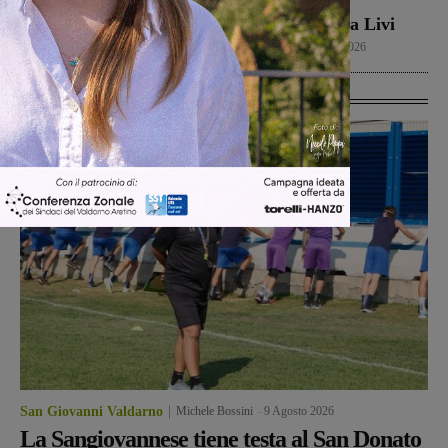
primo libro del
Calcio
9 Agosto 2026
valdarnese Luca Livi
Cultura
9 Agosto 2026
Ultime Calcio
San Giovanni Valdarno
Michele Bossini
-
9 Agosto 2026
La Sangiovannese tiene testa al San Donato