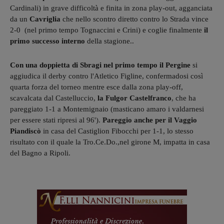
Cardinali) in grave difficoltà e finita in zona play-out, agganciata
da un
Cavriglia
che nello scontro diretto contro lo Strada vince
2-0 (nel primo tempo Tognaccini e Crini) e coglie finalmente
il
primo successo interno
della stagione..
Con una doppietta di Sbragi nel primo tempo il Pergine
si
aggiudica il derby contro l'Atletico Figline, confermadosi così
quarta forza del torneo mentre esce dalla zona play-off,
scavalcata dal Castelluccio,
la Fulgor Castelfranco
, che ha
pareggiato 1-1 a Montemignaio (masticano amaro i valdarnesi
per essere stati ripresi al 96').
Pareggio anche per il Vaggio
Piandiscò
in casa del Castiglion Fibocchi per 1-1, lo stesso
risultato con il quale la Tro.Ce.Do.,nel girone M, impatta in casa
del Bagno a Ripoli.