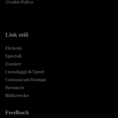
Cookie Policy
Html code here! Replace this with any non empty raw html
code and that's it.
Link utili
Elezioni
Speciali
Dossier
I sondaggi di Vpost
Comunicati Stampa
Farmacie
Biblioteche
Feedback