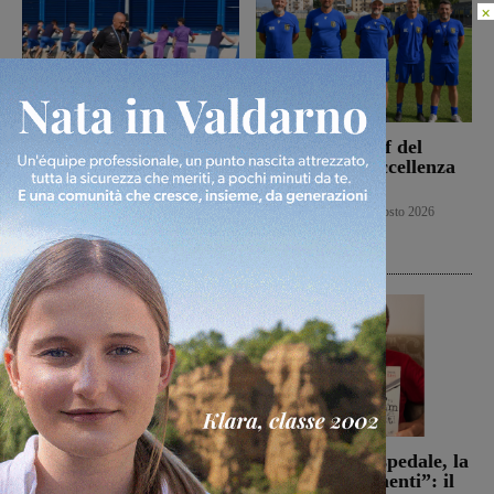
×
La Sangiovannese tiene
Ufficiale lo staff del
testa al San Donato
Figline per l’Eccellenza
Tavarnelle, che però
2026-2027
passa 0-1
Primo piano
9 Agosto 2026
San Giovanni Valdarno
9 Agosto 2026
Campionato di serie D,
Dal treno all’ospedale, la
domani i calendari
vita in “Frammenti”: il