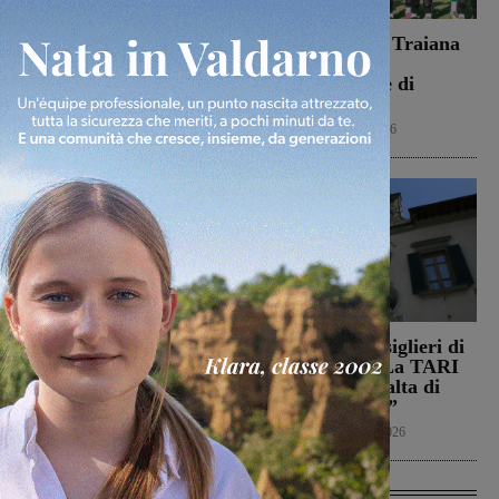
Dal treno all’ospedale, la
Il Terrranuova Traiana
vita in “Frammenti”: il
battuto 3-1
primo libro del
nell’amichevole di
valdarnese Luca Livi
Grosseto
Cultura
9 Agosto 2026
Calcio
8 Agosto 2026
Il Montevarchi affronta
Reggello, i consiglieri di
in amichevole l’Ancona
opposizione: “La TARI
2026 resta più alta di
Calcio
8 Agosto 2026
quella del 2022”
Politica
8 Agosto 2026
Ultime Calcio