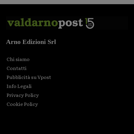
Arno Edizioni Srl
Chi siamo
Contatti
Pubblicità su Vpost
Info Legali
Privacy Policy
Cookie Policy
Html code here! Replace this with any non empty raw html
code and that's it.