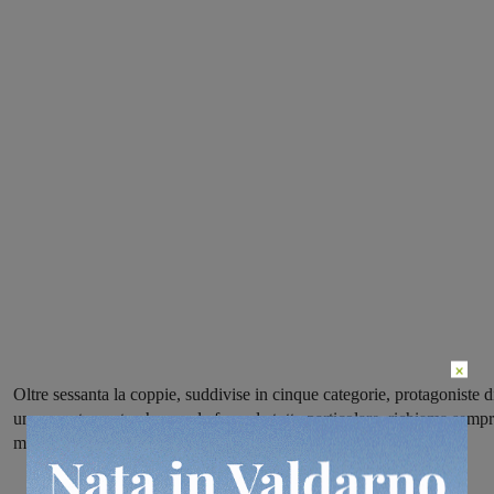
×
Oltre sessanta la coppie, suddivise in cinque categorie, protagoniste d
un appuntamento che, per la formula tutta particolare, richiama semp
molto concorrenti