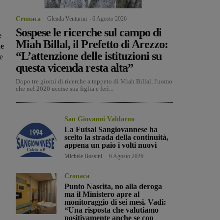
Cronaca
Glenda Venturini
-
6 Agosto 2026
Sospese le ricerche sul campo di
e
Miah Billal, il Prefetto di Arezzo:
he
“L’attenzione delle istituzioni su
e
questa vicenda resta alta”
Dopo tre giorni di ricerche a tappeto di Miah Billal, l'uomo
che nel 2020 uccise sua figlia e ferì...
San Giovanni Valdarno
La Futsal Sangiovannese ha
scelto la strada della continuità,
appena un paio i volti nuovi
Michele Bossini
-
6 Agosto 2026
Cronaca
Punto Nascita, no alla deroga
ma il Ministero apre al
monitoraggio di sei mesi. Vadi:
“Una risposta che valutiamo
positivamente anche se con