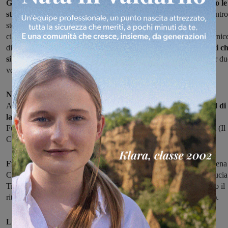
Grande successo
per l'undicesima edizione della Staffetta sotto le
stelle,
gara podistica che si è corsa nella suggestiva cornice del centro
storico di San Giovanni, dove oltre sessanta coppie suddivise in
cinque categorie si sono
sfidate
, davanti a una più che buona cornic
di pubblico , secondo la collaudata formula che prevede
due atleti c
si avvicendano su un percorso d
i due chilometri
da ripetere per du
volte.
Nella categoria assoluti
vittoria della coppia
composta da
Alessandro Tartaglini e Lorenzo Martinelli (Policiano), che
sul fil di
lana
hanno preceduto Paride Pucci e Michael Magnani (Atletica
Futura). Al terzo posto Emanuele Graziani e Francesco Vanuccini (Il
Campino).
Fra le donne vince la coppia
targata Ponticino
composta da Elena
Canuto e Patrizia Lacrimini, che ha
preceduto di otto secondi
Lucia
Tiberi e Antonella Sassi (Il Fiorino), mentre più consistente è stato il
ritardo di Alessandra Governini e Nicoletta Sanarelli (Il Campino).
La gara mista
ha registrato il successo del tandem Valentina