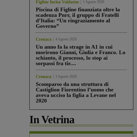
Figline Incisa Valdarno
1 Agosto 2026
Piscina di Figline finanziata oltre la
scadenza Pnrr, il gruppo di Fratelli
d’Italia: “Un ringraziamento al
Governo”
Cronaca
4 Agosto 2026
Un anno fa la strage in A1 in cui
morirono Gianni, Giulia e Franco. Lo
schianto, il processo, lo stop ai
sorpassi fra tir....
Cronaca
3 Agosto 2026
Scomparso da una struttura di
Castiglion Fiorentino l’uomo che
aveva ucciso la figlia a Levane nel
2020
In Vetrina