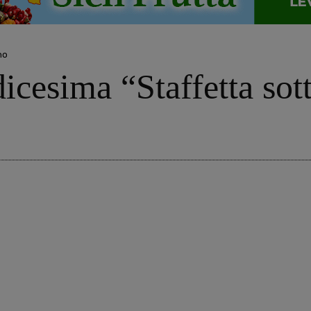
no
dicesima “Staffetta sott