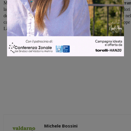
Mattesini-Filippo Occhiolini (Policiano e Filirun Team),
fra i veteran
la coppia più veloce è risultata essere quella composta dai portacolori
del "Gregge Ribelle" Alessio Lachi e Luciano Possumato, mentre nel
categoria argento hanno primeggiato Gianmarco Scaglia e Giuseppe
Lancellotti (Policiano).
Michele Bossini