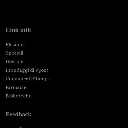
Html code here! Replace this with any non empty raw html
code and that's it.
Link utili
Elezioni
Speciali
Dossier
I sondaggi di Vpost
Comunicati Stampa
Farmacie
Biblioteche
Feedback