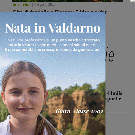
In vetrina
6 Agosto 2026
Gita di famiglia a Firenze: 5 idee per far
divertire i tuoi figli
In vetrina
3 Agosto 2026
Estra Notizie agosto: Smart Cities, oltre 44mila
studenti coinvolti, torna il bando per lo sport e
debutta il podcast Estrair