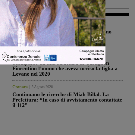
Più lette
Cronaca
4 Agosto 2026
Un anno fa la strage in A1 in cui morirono
Gianni, Giulia e Franco. Lo schianto, il
processo, lo stop ai sorpassi fra tir....
Cronaca
3 Agosto 2026
Scomparso da una struttura di Castiglion
Fiorentino l’uomo che aveva ucciso la figlia a
Levane nel 2020
Cronaca
5 Agosto 2026
Continuano le ricerche di Miah Billal. La
Prefettura: “In caso di avvistamento contattate
il 112”