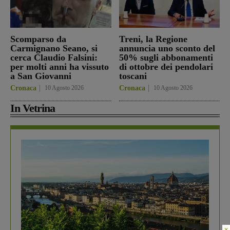
Scomparso da
Treni, la Regione
Carmignano Seano, si
annuncia uno sconto del
cerca Claudio Falsini:
50% sugli abbonamenti
per molti anni ha vissuto
di ottobre dei pendolari
a San Giovanni
toscani
Cronaca
10 Agosto 2026
Cronaca
10 Agosto 2026
In Vetrina
×