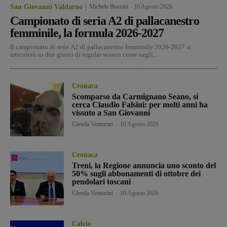
San Giovanni Valdarno
Michele Bossini
-
10 Agosto 2026
Campionato di seria A2 di pallacanestro
femminile, la formula 2026-2027
Il campionato di serie A2 di pallacanestro femminile 2026-2027 si
articolerà su due gironi di regular season come negli...
Cronaca
Scomparso da Carmignano Seano, si
cerca Claudio Falsini: per molti anni ha
vissuto a San Giovanni
Glenda Venturini
-
10 Agosto 2026
Cronaca
Treni, la Regione annuncia uno sconto del
50% sugli abbonamenti di ottobre dei
pendolari toscani
Glenda Venturini
-
10 Agosto 2026
Calcio