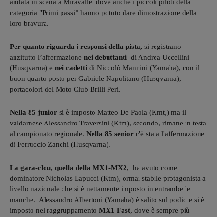
andata in scena a Miravalle, dove anche i piccoli piloti della
categoria "Primi passi” hanno potuto dare dimostrazione della
loro bravura.
Per quanto riguarda i responsi della pista,
si registrano
anzitutto l’affermazione
nei debuttanti
di Andrea Uccellini
(Husqvarna) e
nei cadetti
di Niccolò Mannini (Yamaha), con il
buon quarto posto per Gabriele Napolitano (Husqvarna),
portacolori del Moto Club Brilli Peri.
Nella 85 junior
si è imposto Matteo De Paola (Kmt,) ma il
valdarnese Alessandro Traversini (Ktm), secondo, rimane in testa
al campionato regionale.
Nella 85 senior
c'è stata l'affermazione
di Ferruccio Zanchi (Husqvarna).
La gara-clou, quella della MX1-MX2
, ha avuto come
dominatore Nicholas Lapucci (Ktm), ormai stabile protagonista a
livello nazionale che si è nettamente imposto in entrambe le
manche. Alessandro Albertoni (Yamaha) è salito sul podio e si è
imposto nel raggruppamento
MX1 Fast
, dove è sempre più