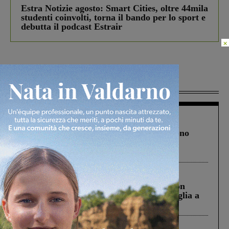
Estra Notizie agosto: Smart Cities, oltre 44mila
studenti coinvolti, torna il bando per lo sport e
debutta il podcast Estrair
×
Più lette
Cronaca
4 Agosto 2026
Un anno fa la strage in A1 in cui morirono
Gianni, Giulia e Franco. Lo schianto, il
processo, lo stop ai sorpassi fra tir....
Cronaca
3 Agosto 2026
Scomparso da una struttura di Castiglion
Fiorentino l’uomo che aveva ucciso la figlia a
Levane nel 2020
Cronaca
5 Agosto 2026