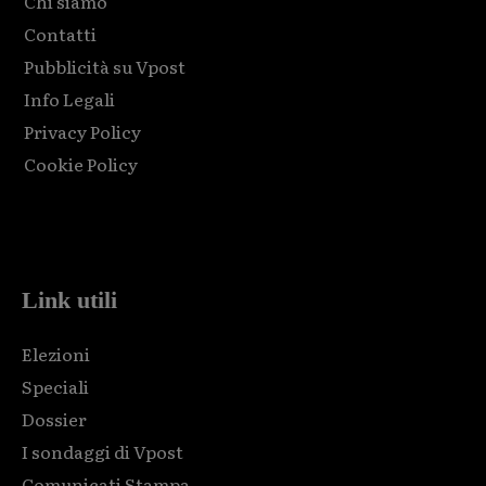
Chi siamo
Contatti
Pubblicità su Vpost
Info Legali
Privacy Policy
Cookie Policy
Html code here! Replace this with any non empty raw html
code and that's it.
Link utili
Elezioni
Speciali
Dossier
I sondaggi di Vpost
Comunicati Stampa