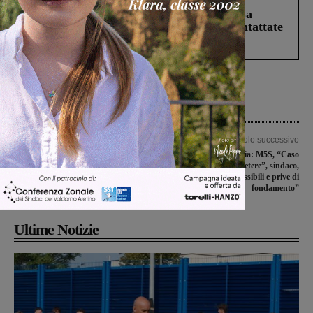
Continuano le ricerche di Miah Billal. La
Prefettura: “In caso di avvistamento contattate
il 112”
Articolo precedente
Articolo successivo
Verrà bonificata giovedì l’area di via
Ex discarica di Tegolaia: M5S, “Caso
La Pira. Una ditta specializzata
da risolvere e non ripetere”, sindaco,
porterà via l’eternit
“Accuse inammissibili e prive di
fondamento”
Ultime Notizie