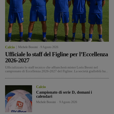
Calcio
Michele Bossini
-
9 Agosto 2026
Ufficiale lo staff del Figline per l’Eccellenza
2026-2027
Ufficializzato lo staff tecnico che affiancherà mister Loris Beoni nel
campionato di Eccellenza 2026-2027 del Figline. La società gialloblù ha...
Calcio
Campionato di serie D, domani i
calendari
Michele Bossini
-
9 Agosto 2026