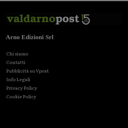
Arno Edizioni Srl
Chi siamo
Contatti
Pubblicità su Vpost
Info Legali
Privacy Policy
Cookie Policy
Html code here! Replace this with any non empty raw html
code and that's it.