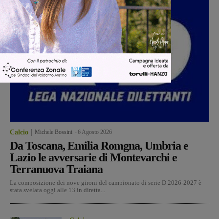
Calcio
Michele Bossini
-
6 Agosto 2026
Da Toscana, Emilia Romgna, Umbria e
Lazio le avversarie di Montevarchi e
Terranuova Traiana
La composizione dei nove gironi del campionato di serie D 2026-2027 è
stata svelata oggi alle 13 in diretta...