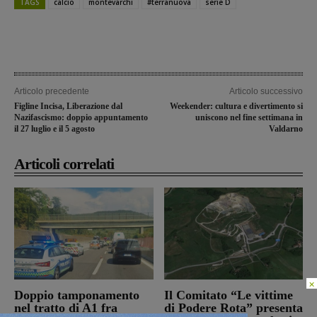
TAGS
calcio
montevarchi
#terranuova
serie D
Articolo precedente
Articolo successivo
Figline Incisa, Liberazione dal
Weekender: cultura e divertimento si
Nazifascismo: doppio appuntamento
uniscono nel fine settimana in
il 27 luglio e il 5 agosto
Valdarno
Articoli correlati
×
Doppio tamponamento
Il Comitato “Le vittime
nel tratto di A1 fra
di Podere Rota” presenta