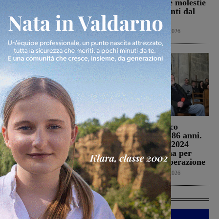
Firenze sud e Incisa: sei
un esposto sulle molestie
persone ferite
olfattive derivanti dal
sito
Cronaca
6 Agosto 2026
Cronaca
6 Agosto 2026
Da Toscana, Emilia
Morto Francesco
Romgna, Umbria e Lazio
Guccini, aveva 86 anni.
le avversarie di
Il 25 aprile del 2024
Montevarchi e
venne a Gropina per
Terranuova Traiana
celebrare la Liberazione
Calcio
6 Agosto 2026
Cronaca
6 Agosto 2026
Ultime Calcio