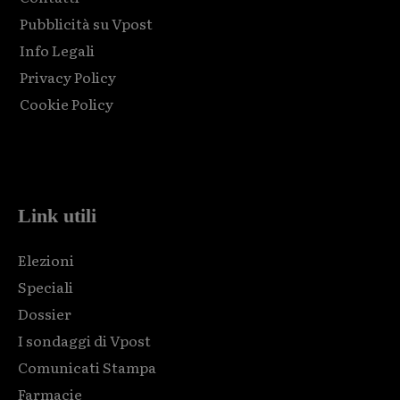
Pubblicità su Vpost
Info Legali
Privacy Policy
Cookie Policy
Html code here! Replace this with any non empty raw html
code and that's it.
Link utili
Elezioni
Speciali
Dossier
I sondaggi di Vpost
Comunicati Stampa
Farmacie