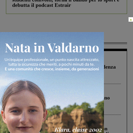
debutta il podcast Estrair
×
Più lette
Figline Incisa Valdarno
1 Agosto 2026
Piscina di Figline finanziata oltre la scadenza
Pnrr, il gruppo di Fratelli d’Italia: “Un
ringraziamento al Governo”
Cronaca
4 Agosto 2026
Un anno fa la strage in A1 in cui morirono
Gianni, Giulia e Franco. Lo schianto, il
processo, lo stop ai sorpassi fra tir....
Cronaca
3 Agosto 2026
Scomparso da una struttura di Castiglion