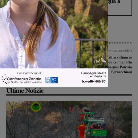
Fiorentino l’uomo che aveva ucciso la figlia a
Levane nel 2020
Articolo precedente
Articolo successivo
Covid-19, vende mascherine
Il coronavirus fa un’altra vittima in
artigianali davanti alla farmacia:
Valdarno. Non ce l’ha fatta
denunciata dai carabinieri
l’insegnante 64enne Patrizia
Bernacchioni
Ultime Notizie