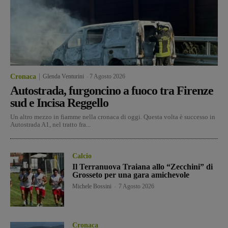
Cronaca
Glenda Venturini
-
7 Agosto 2026
Autostrada, furgoncino a fuoco tra Firenze
sud e Incisa Reggello
Un altro mezzo in fiamme nella cronaca di oggi. Questa volta è successo in
Autostrada A1, nel tratto fra...
Calcio
Il Terranuova Traiana allo “Zecchini” di
Grosseto per una gara amichevole
Michele Bossini
-
7 Agosto 2026
Cronaca