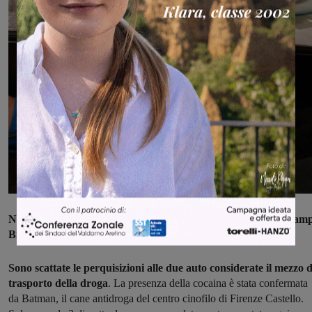
Nell'abitazione del cittadino albanese e in un suo garage di Cam
Bisenzio sono stati trovati 16.450 euro.
Sono scattate le perquisizioni alle due auto considerate il mezzo d
trasporto della droga
. La presenza della cocaina è stata confermata
da Batman, il cane antidroga del centro cinofilo di Firenze Castello.