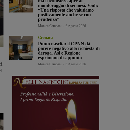
ma il Ministero apre al
monitoraggio di sei mesi. Vadi:
“Una risposta che valutiamo
positivamente anche se con
prudenza”
Monica Campani
-
6 Agosto 2026
Cronaca
Punto nascita: il CPNN dà
parere negativo alla richiesta di
deroga. Asl e Regione
esprimono disappunto
ri
Monica Campani
-
6 Agosto 2026
el