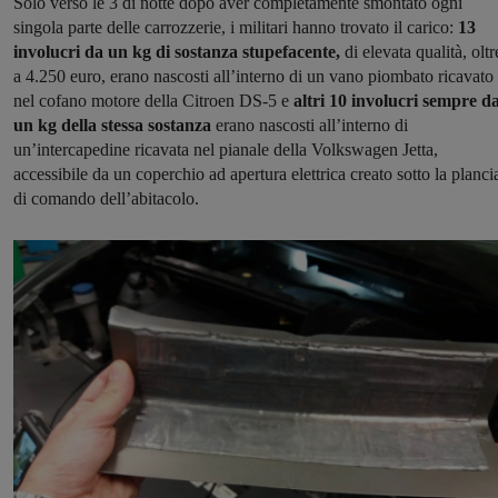
Solo verso le 3 di notte dopo aver completamente smontato ogni
singola parte delle carrozzerie, i militari hanno trovato il carico:
13
involucri da un kg di sostanza stupefacente,
di elevata qualità, oltr
a 4.250 euro, erano nascosti all’interno di un vano piombato ricavato
nel cofano motore della Citroen DS-5 e
altri 10 involucri sempre d
un kg della stessa sostanza
erano nascosti all’interno di
un’intercapedine ricavata nel pianale della Volkswagen Jetta,
accessibile da un coperchio ad apertura elettrica creato sotto la planci
di comando dell’abitacolo.