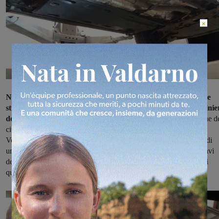
×
Nel corso di alcuni controlli sul fronte dello spaccio di sostanze
stupefacenti tra il Valdarno fiorentino e la Valdisieve, i carabinie
della compagnia di Figline
si sono appostati davanti all'abitazione d
cittadino albanese a Sesto Fiorentino. L'uomo a bordo di una
Volkswagen Jetta è stato raggiunto dal 58enne di Pelago a bordo di
una Citroen DS-5. I militari, dopo aver visto lo scambio delle chiavi
delle auto, sono intervenuti e hanno fermato i due uomini, uno dei
quali dopo un tentativo di fuga.