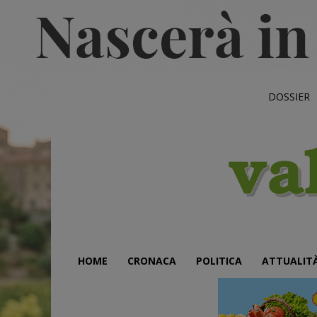
DOSSIER
HOME
CRONACA
POLITICA
ATTUALIT