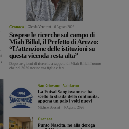
Cronaca
Glenda Venturini
-
6 Agosto 2026
i
Sospese le ricerche sul campo di
Miah Billal, il Prefetto di Arezzo:
“L’attenzione delle istituzioni su
.
questa vicenda resta alta”
si
o
Dopo tre giorni di ricerche a tappeto di Miah Billal, l'uomo
che nel 2020 uccise sua figlia e ferì...
San Giovanni Valdarno
La Futsal Sangiovannese ha
scelto la strada della continuità,
appena un paio i volti nuovi
Michele Bossini
-
6 Agosto 2026
Cronaca
Punto Nascita, no alla deroga