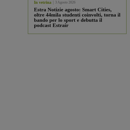
In vetrina
3 Agosto 2026
Estra Notizie agosto: Smart Cities,
oltre 44mila studenti coinvolti, torna il
bando per lo sport e debutta il
podcast Estrair