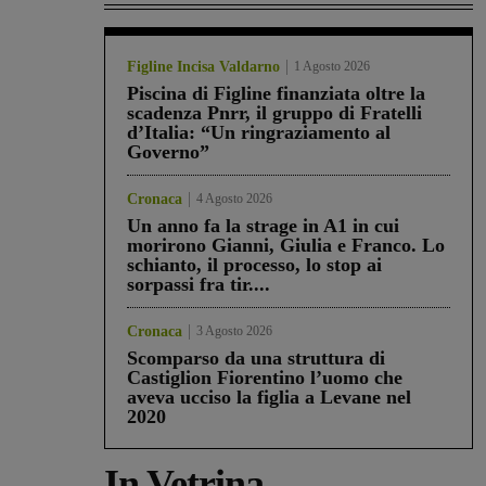
Figline Incisa Valdarno
1 Agosto 2026
Piscina di Figline finanziata oltre la
scadenza Pnrr, il gruppo di Fratelli
d’Italia: “Un ringraziamento al
Governo”
Cronaca
4 Agosto 2026
Un anno fa la strage in A1 in cui
morirono Gianni, Giulia e Franco. Lo
schianto, il processo, lo stop ai
sorpassi fra tir....
Cronaca
3 Agosto 2026
Scomparso da una struttura di
Castiglion Fiorentino l’uomo che
aveva ucciso la figlia a Levane nel
2020
In Vetrina