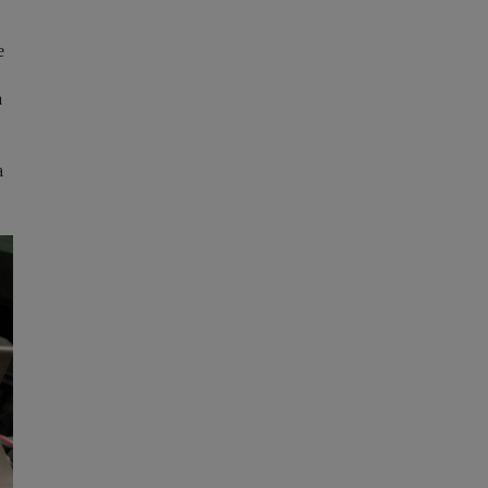
e
a
a