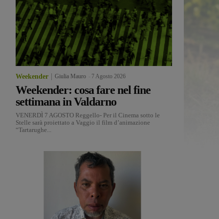
Weekender
Giulia Mauro
-
7 Agosto 2026
Weekender: cosa fare nel fine
settimana in Valdarno
VENERDÌ 7 AGOSTO Reggello- Per il Cinema sotto le
Stelle sarà proiettato a Vaggio il film d’animazione
“Tartarughe...