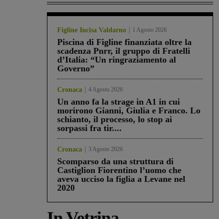
Figline Incisa Valdarno
1 Agosto 2026
Piscina di Figline finanziata oltre la
scadenza Pnrr, il gruppo di Fratelli
d’Italia: “Un ringraziamento al
Governo”
Cronaca
4 Agosto 2026
Un anno fa la strage in A1 in cui
morirono Gianni, Giulia e Franco. Lo
schianto, il processo, lo stop ai
sorpassi fra tir....
Cronaca
3 Agosto 2026
Scomparso da una struttura di
Castiglion Fiorentino l’uomo che
aveva ucciso la figlia a Levane nel
2020
In Vetrina