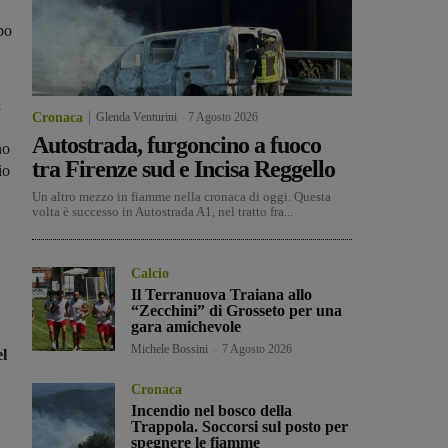
po
a
Cronaca
Glenda Venturini
-
7 Agosto 2026
Autostrada, furgoncino a fuoco
no
tra Firenze sud e Incisa Reggello
io
Un altro mezzo in fiamme nella cronaca di oggi. Questa
volta è successo in Autostrada A1, nel tratto fra...
Calcio
Il Terranuova Traiana allo
“Zecchini” di Grosseto per una
gara amichevole
Michele Bossini
-
7 Agosto 2026
el
Cronaca
Incendio nel bosco della
Trappola. Soccorsi sul posto per
spegnere le fiamme