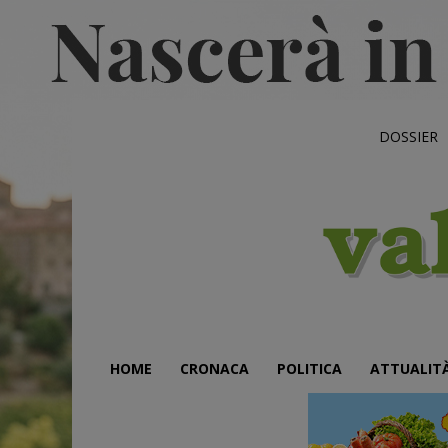
DOSSIER
HOME
CRONACA
POLITICA
ATTUALIT