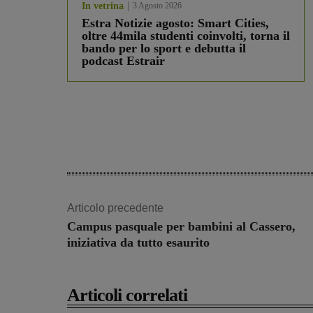
In vetrina
3 Agosto 2026
Estra Notizie agosto: Smart Cities,
oltre 44mila studenti coinvolti, torna il
bando per lo sport e debutta il
podcast Estrair
Articolo precedente
Campus pasquale per bambini al Cassero,
iniziativa da tutto esaurito
Articoli correlati