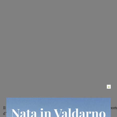
×
Il giovane è stato arrestato per stalking, violazione di domicilio e port
d’armi mentre stava sfondando la vetrata della porta d’ingresso