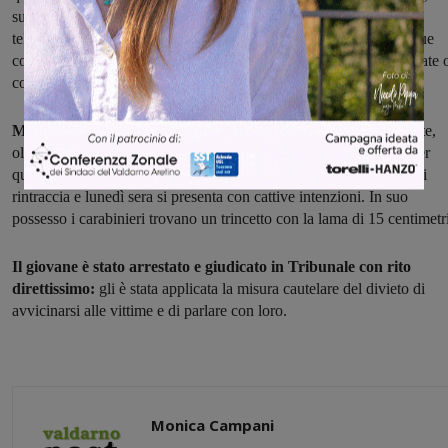
suona insistentemente il campanello, li chiama continuamente al
telefono, sia cellulare che fisso, e li minaccia. In più occasioni i due
coniugi trovano anche i loro veicoli danneggiati, con le ruote bucate 
con sfregi.
Marito e moglie non ne possono più:
per cercare un po’ di quiete,
oltre ad evitare il più possibile di uscire di casa, si trasferiscono per
qualche giorno da un parente che abita a Rignano. Ma il 23enne li
rintraccia e lunedì sera si presenta con cattive intenzioni. In suo
possesso i carabinieri trovano un trincetto con la lama di 15 centimetri
Il giovane è stato arrestato e giudicato in Tribunale con rito
direttissimo:
gli è stata applicata la misura cautelare del divieto di
avvicinarsi alle vittime e di parlare con loro.
Monica Campani