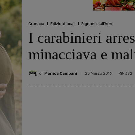
Cronaca
Edizioni locali
Rignano sull'Arno
I carabinieri arre
minacciava e mal
di
Monica Campani
392
23 Marzo 2016