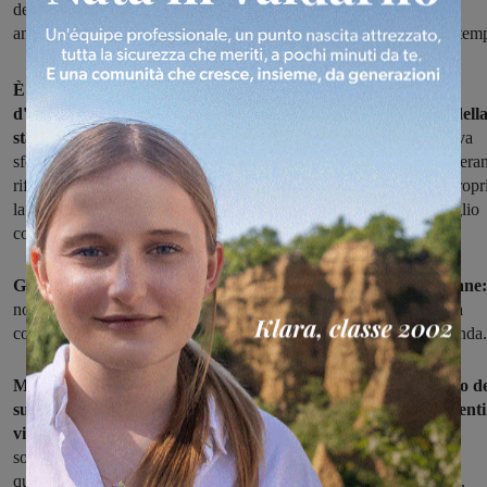
dell’abitazione di Rignano dove risiedevano madre e padre. Le
angherie e le vessazioni da parte del ragazzo andavano avanti da tem
È stato arrestato per stalking, violazione di domicilio, porto
d'armi. Si tratta di un fiorentino di 23 anni che i carabinieri dell
stazione di Rignano
hanno colto in flagranza di reato mentre stava
sfondando la vetrata della porta d'ingresso dell'abitazione dove si era
rifugiati i genitori adottivi. A chiedere aiuto ai militari sono stati propr
la madre e il padre terrorizzati dall'ennesima violenza usata dal figlio
contro di loro.
Giunti sul posto i carabinieri hanno trovato e bloccato il giovane:
nonostante la loro presenza ha continuato a minacciare di morte la
coppia. Una volta portati tutti in caserma è stata ricostruita la vicenda.
Marito e moglie adottano il figlio da piccolo ma al compimento d
suo 18esimo anno lo allontanano a causa dei suoi comportamenti
violenti e vessatori.
Questo scatena le reazioni del giovane che,
soprattutto nell'ultimo anno, sfociano in aggressioni. Quasi
quotidianamente il giovane si reca nella loro abitazione di Firenze,