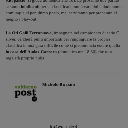
Altopascio
(si gioca domenica alle 18). Le prossime due partite
saranno
ininfluenti
per la classifica: i montevarchini chiuderanno
comunque al penultimo posto, ma serviranno per preparare al
meglio i play-out.
La Oti Galli Terranuova,
impegnata nel campionato di serie C
silver, cercherà punti importanti per rimpinguare la propria
classifica in una gara difficile come si preannuncia essere quella
in casa dell'Audax Carrara
(domenica ore 18.30) che non
regalerà proprio nulla.
Michele Bossini
[rp4wp limit=4]