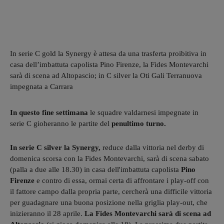
In serie C gold la Synergy è attesa da una trasferta proibitiva in
casa dell’imbattuta capolista Pino Firenze, la Fides Montevarchi
sarà di scena ad Altopascio; in C silver la Oti Gali Terranuova
impegnata a Carrara
In questo fine settimana
le squadre valdarnesi impegnate in
serie C gioheranno le partite del
penultimo turno.
In serie C silver la Synergy,
reduce dalla vittoria nel derby di
domenica scorsa con la Fides Montevarchi, sarà di scena sabato
(palla a due alle 18.30) in casa dell'imbattuta capolista
Pino
Firenze
e contro di essa, ormai certa di affrontare i play-off con
il fattore campo dalla propria parte, cercherà una difficile vittoria
per guadagnare una buona posizione nella griglia play-out, che
inizieranno il 28 aprile.
La Fides Montevarchi sarà di scena ad