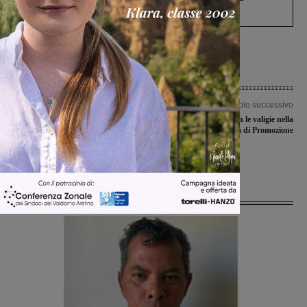
Levane nel 2020
Articolo precedente
Articolo successivo
Bekaert, lavoratori ancora senza il
Valdarnesi con le valigie nella
pagamento della cassa integrazione.
terzultima di Promozione
Calosi (Fiom Cgil): “Arroganza senza
fine”
Ultime Notizie