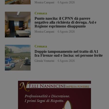
Monica Campani
-
6 Agosto 2026
Cronaca
Punto nascita: il CPNN dà parere
negativo alla richiesta di deroga. Asl e
Regione esprimono disappunto
Monica Campani
-
6 Agosto 2026
Cronaca
Doppio tamponamento nel tratto di A1
fra Firenze sud e Incisa: sei persone ferite
Glenda Venturini
-
6 Agosto 2026