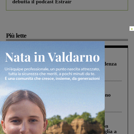
debutta il podcast Estrair
×
Più lette
Figline Incisa Valdarno
1 Agosto 2026
Piscina di Figline finanziata oltre la scadenza
Pnrr, il gruppo di Fratelli d’Italia: “Un
ringraziamento al Governo”
Cronaca
4 Agosto 2026
Un anno fa la strage in A1 in cui morirono
Gianni, Giulia e Franco. Lo schianto, il
processo, lo stop ai sorpassi fra tir....
Cronaca
3 Agosto 2026
Scomparso da una struttura di Castiglion
Fiorentino l’uomo che aveva ucciso la figlia a