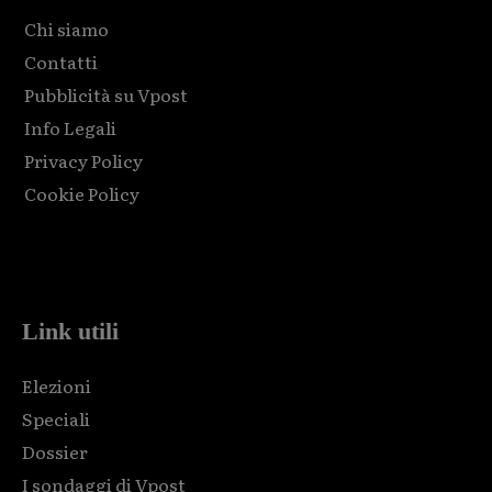
Chi siamo
Contatti
Pubblicità su Vpost
Info Legali
Privacy Policy
Cookie Policy
Html code here! Replace this with any non empty raw html
code and that's it.
Link utili
Elezioni
Speciali
Dossier
I sondaggi di Vpost