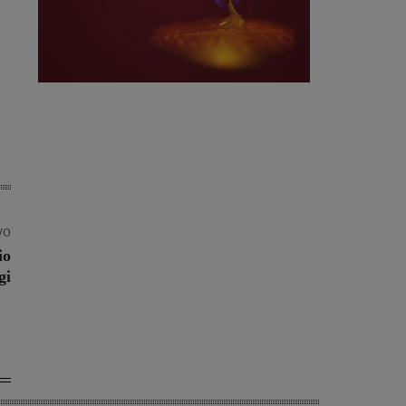
vo
io
gi