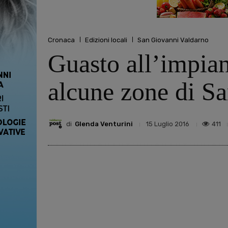
Cronaca
Edizioni locali
San Giovanni Valdarno
Guasto all’impiant
alcune zone di S
di
Glenda Venturini
411
15 Luglio 2016