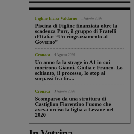
Figline Incisa Valdarno
1 Agosto 2026
Piscina di Figline finanziata oltre la
scadenza Pnrr, il gruppo di Fratelli
d’Italia: “Un ringraziamento al
Governo”
Cronaca
4 Agosto 2026
Un anno fa la strage in A1 in cui
morirono Gianni, Giulia e Franco. Lo
schianto, il processo, lo stop ai
sorpassi fra tir....
Cronaca
3 Agosto 2026
Scomparso da una struttura di
Castiglion Fiorentino l’uomo che
aveva ucciso la figlia a Levane nel
2020
In Vetrina