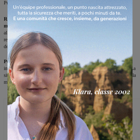
Publiacqua sta già lavorando
Rubinetti a secco o con poca pressione, nelle prime ore della
mattina,
in alcune zone di San Giovanni, a causa di un guasto
all'acquedotto. I problemi di approvvigionamento idrico si sono
registrati in Piazza della Fornace, Borro della Madonna, via
dell’Essiccatoio e zone limitrofe.
Publiacqua ha già individuato la causa
, un problema ad un
impianto, su cui i tecnici stanno già operando per la riparazione. La
situazione tornerà a normalizzarsi nel corso delle prossime ore della
mattina.
Glenda Venturini
Capo redattore