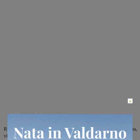
×
Rubinetti all’asciutto in Piazza della Fornace, Borro della Madonna,
via dell’Essiccatoio e nelle zone vicine. Colpa di un guasto su cui