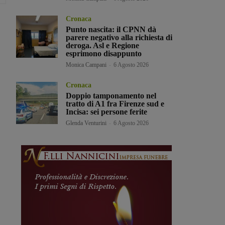
Cronaca
Punto nascita: il CPNN dà
parere negativo alla richiesta di
deroga. Asl e Regione
esprimono disappunto
Monica Campani
-
6 Agosto 2026
Cronaca
Doppio tamponamento nel
tratto di A1 fra Firenze sud e
Incisa: sei persone ferite
Glenda Venturini
-
6 Agosto 2026