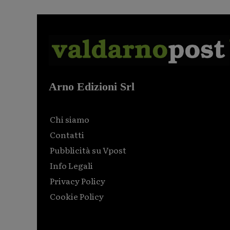
Arno Edizioni Srl
Chi siamo
Contatti
Pubblicità su Vpost
Info Legali
Privacy Policy
Cookie Policy
Html code here! Replace this with any non empty raw
html code and that's it.