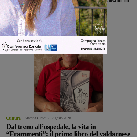
“Corsa dell’olio”
Ultime Notizie
Cultura
Martina Giardi
-
9 Agosto 2026
Dal treno all’ospedale, la vita in
“Frammenti”: il primo libro del valdarnese