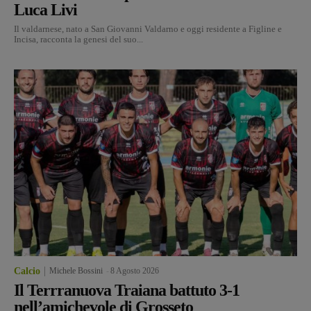
Luca Livi
Il valdarnese, nato a San Giovanni Valdarno e oggi residente a Figline e
Incisa, racconta la genesi del suo...
Calcio
Michele Bossini
-
8 Agosto 2026
Il Terrranuova Traiana battuto 3-1
nell’amichevole di Grosseto