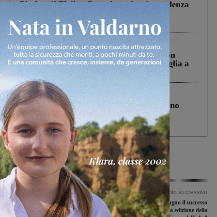
Piscina di Figline finanziata oltre la scadenza
Pnrr, il gruppo di Fratelli d’Italia: “Un
ringraziamento al Governo”
Cronaca
3 Agosto 2026
Scomparso da una struttura di Castiglion
Fiorentino l’uomo che aveva ucciso la figlia a
Levane nel 2020
Cronaca
4 Agosto 2026
Un anno fa la strage in A1 in cui morirono
Gianni, Giulia e Franco. Lo schianto, il
processo, lo stop ai sorpassi fra tir....
Articolo precedente
Articolo successivo
La Rignanese batte di slancio la
A Dakhchoune e Mugno il successo
Bucinese
nella quarantatreesima edizione della