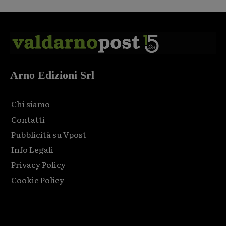
Arno Edizioni Srl
Chi siamo
Contatti
Pubblicità su Vpost
Info Legali
Privacy Policy
Cookie Policy
Html code here! Replace this with any non empty raw html
code and that's it.