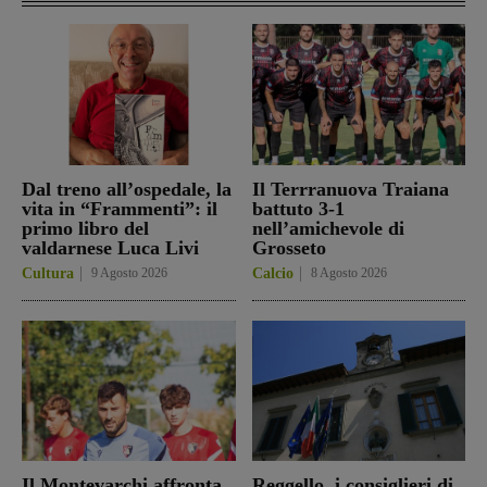
Dal treno all’ospedale, la
Il Terrranuova Traiana
vita in “Frammenti”: il
battuto 3-1
primo libro del
nell’amichevole di
valdarnese Luca Livi
Grosseto
Cultura
9 Agosto 2026
Calcio
8 Agosto 2026
Il Montevarchi affronta
Reggello, i consiglieri di