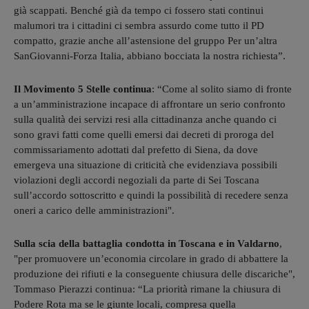
già scappati. Benché già da tempo ci fossero stati continui
malumori tra i cittadini ci sembra assurdo come tutto il PD
compatto, grazie anche all’astensione del gruppo Per un’altra
SanGiovanni-Forza Italia, abbiano bocciata la nostra richiesta”.
Il Movimento 5 Stelle continua
: “Come al solito siamo di fronte
a un’amministrazione incapace di affrontare un serio confronto
sulla qualità dei servizi resi alla cittadinanza anche quando ci
sono gravi fatti come quelli emersi dai decreti di proroga del
commissariamento adottati dal prefetto di Siena, da dove
emergeva una situazione di criticità che evidenziava possibili
violazioni degli accordi negoziali da parte di Sei Toscana
sull’accordo sottoscritto e quindi la possibilità di recedere senza
oneri a carico delle amministrazioni".
Sulla scia della battaglia condotta in Toscana e in Valdarno
,
"per promuovere un’economia circolare in grado di abbattere la
produzione dei rifiuti e la conseguente chiusura delle discariche",
Tommaso Pierazzi continua: “La priorità rimane la chiusura di
Podere Rota ma se le giunte locali, compresa quella