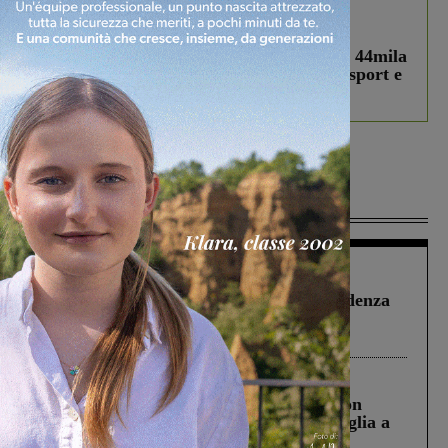
In vetrina
3 Agosto 2026
Estra Notizie agosto: Smart Cities, oltre 44mila
studenti coinvolti, torna il bando per lo sport e
debutta il podcast Estrair
Più lette
Figline Incisa Valdarno
1 Agosto 2026
Piscina di Figline finanziata oltre la scadenza
Pnrr, il gruppo di Fratelli d’Italia: “Un
ringraziamento al Governo”
Cronaca
3 Agosto 2026
Scomparso da una struttura di Castiglion
Fiorentino l’uomo che aveva ucciso la figlia a
Levane nel 2020