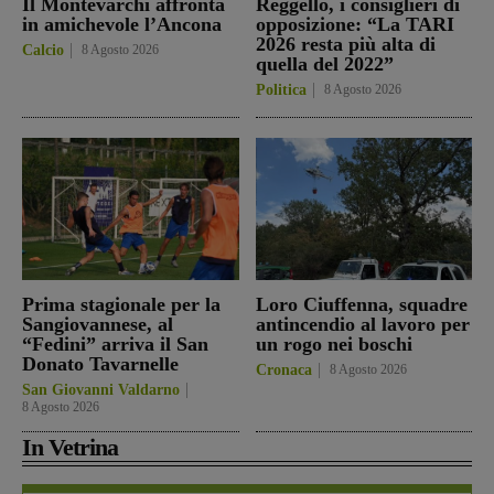
Il Montevarchi affronta
Reggello, i consiglieri di
in amichevole l’Ancona
opposizione: “La TARI
2026 resta più alta di
Calcio
8 Agosto 2026
quella del 2022”
Politica
8 Agosto 2026
Prima stagionale per la
Loro Ciuffenna, squadre
Sangiovannese, al
antincendio al lavoro per
“Fedini” arriva il San
un rogo nei boschi
Donato Tavarnelle
Cronaca
8 Agosto 2026
San Giovanni Valdarno
8 Agosto 2026
In Vetrina