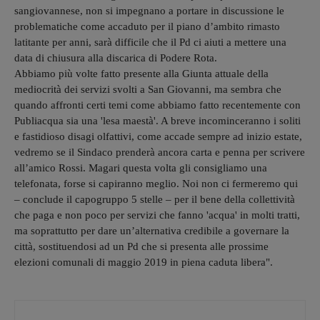
sangiovannese, non si impegnano a portare in discussione le
problematiche come accaduto per il piano d’ambito rimasto
latitante per anni, sarà difficile che il Pd ci aiuti a mettere una
data di chiusura alla discarica di Podere Rota.
Abbiamo più volte fatto presente alla Giunta attuale della
mediocrità dei servizi svolti a San Giovanni, ma sembra che
quando affronti certi temi come abbiamo fatto recentemente con
Publiacqua sia una 'lesa maestà'. A breve incominceranno i soliti
e fastidioso disagi olfattivi, come accade sempre ad inizio estate,
vedremo se il Sindaco prenderà ancora carta e penna per scrivere
all’amico Rossi. Magari questa volta gli consigliamo una
telefonata, forse si capiranno meglio. Noi non ci fermeremo qui
– conclude il capogruppo 5 stelle – per il bene della collettività
che paga e non poco per servizi che fanno 'acqua' in molti tratti,
ma soprattutto per dare un’alternativa credibile a governare la
città, sostituendosi ad un Pd che si presenta alle prossime
elezioni comunali di maggio 2019 in piena caduta libera".