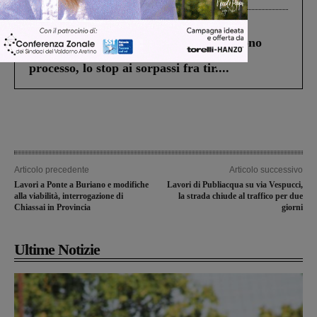
Cronaca
4 Agosto 2026
Un anno fa la strage in A1 in cui morirono
Gianni, Giulia e Franco. Lo schianto, il
processo, lo stop ai sorpassi fra tir....
Articolo precedente
Articolo successivo
Lavori a Ponte a Buriano e modifiche
Lavori di Publiacqua su via Vespucci,
alla viabilità, interrogazione di
la strada chiude al traffico per due
Chiassai in Provincia
giorni
Ultime Notizie