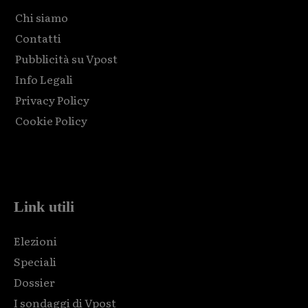
Chi siamo
Contatti
Pubblicità su Vpost
Info Legali
Privacy Policy
Cookie Policy
Html code here! Replace this with any non empty raw html
code and that's it.
Link utili
Elezioni
Speciali
Dossier
I sondaggi di Vpost