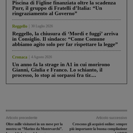
Piscina di Figline finanziata oltre la scadenza
Pnrr, il gruppo di Fratelli d’Italia: “Un
ringraziamento al Governo”
Reggello
30 Luglio 2026
Reggello, la chiusura di ‘Mordi e fuggi’ arriva
in Consiglio. Il sindaco: “Come Comune
abbiamo agito solo per far rispettare la legge”
Cronaca
4 Agosto 2026
Un anno fa la strage in A1 in cui morirono
Gianni, Giulia e Franco. Lo schianto, il
processo, lo stop ai sorpassi fra tir....
Articolo precedente
Articolo successivo
Oltre mille visitatori in un mese per la
Crescono gli acquisti online: sempre
mostra su “Marino da Montevarchi”.
più importante la buona compilazione