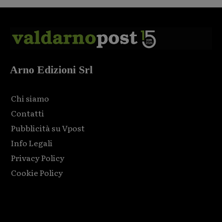
Arno Edizioni Srl
Chi siamo
Contatti
Pubblicità su Vpost
Info Legali
Privacy Policy
Cookie Policy
Html code here! Replace this with any non empty raw html
code and that's it.