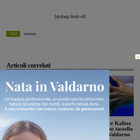
[rp4wp limit=4]
TAGS
cronaca
×
Articoli correlati
Il 26 agosto cena e
La schiacciatrice Kalina
presentazione in piazza
Pylinska l’ultimo tassello
per la Sangiovannese
della Passione Valdarno
Volley