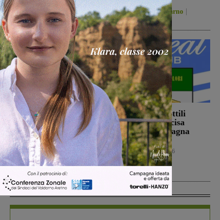
San Giovanni Valdarno
5 Agosto 2026
Figline Incisa Valdarno
5 Agosto 2026
Ennesimo atto di
Con Stefano Sottili
violenza contro gli
l’Ideal Club Incisa
animali: a Montalto
chiude la campagna
gatto colpito da pallini.
acquisti
Enpa: “Atto
Calcio
5 Agosto 2026
ingiustificabile”
Cronaca
5 Agosto 2026
In Vetrina