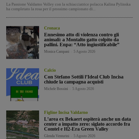
La Passione Valdarno Volley con la schiacciatrice polacca Kalina Pylinska
ha completato la rosa per il prossimo campionato di...
Cronaca
Ennesimo atto di violenza contro gli
animali: a Montalto gatto colpito da
pallini. Enpa: “Atto ingiustificabile”
Monica Campani
-
5 Agosto 2026
Calcio
Con Stefano Sottili l’Ideal Club Incisa
chiude la campagna acquisti
Michele Bossini
-
5 Agosto 2026
Figline Incisa Valdarno
L’area ex Bekaert ospiterà anche un data
center a impatto zero: siglato accordo fra
Comtel e H2-Era Green Valley
Glenda Venturini
-
5 Agosto 2026