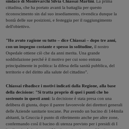
sindaco di Montevarchi Silvia Chiassai Martini
. La prima
cittadina, che ha portato avanti la battaglia per questo
riconoscimento sin dal suo insediamento, rivendica dunque la
bontà delle sue posizioni, e festeggia per il raggiungimento
dell'obiettivo.
"Ho avuto ragione su tutto – dice Chiassai – dopo tre anni,
con un impegno costante e spesso in solitudine,
il nostro
Ospedale ottiene ciò che da anni merita. Una grande
soddisfazione perché è il motivo per cui sono entrata
principalmente in politica: la difesa della sanità pubblica, del
territorio e del diritto alla salute del cittadino".
Chiassai ribadisce i motivi indicati dalla Regione, alla base
della decisione: "Si tratta proprio di quei i punti che ho
sostenuto in questi anni:
la decisione è stata presa con una
delibera di giunta, dopo il parere favorevole dei direttori generali
delle Aziende sanitarie toscane. Pur avendo un bacino di 144mila
abitanti, la Gruccia è punto di riferimento anche per altre zone,
confermando così il bacino di utenza previsto per i presidi di I