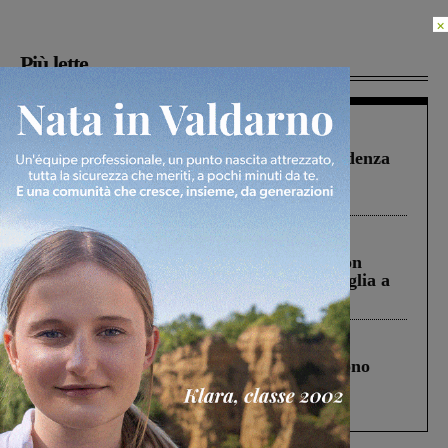
×
Più lette
Figline Incisa Valdarno
1 Agosto 2026
Piscina di Figline finanziata oltre la scadenza
Pnrr, il gruppo di Fratelli d’Italia: “Un
ringraziamento al Governo”
Cronaca
3 Agosto 2026
Scomparso da una struttura di Castiglion
Fiorentino l’uomo che aveva ucciso la figlia a
Levane nel 2020
Cronaca
4 Agosto 2026
Un anno fa la strage in A1 in cui morirono
Gianni, Giulia e Franco. Lo schianto, il
processo, lo stop ai sorpassi fra tir....