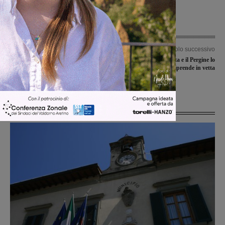
Articolo precedente
Articolo successivo
Rifiuti abbandonati ai cassonetti di
Il San Clemente rallenta e il Pergine lo
Piazza dei Martiri della Libertà: dopo
riprende in vetta
l’ispezione scattano le multe
Ultime Notizie