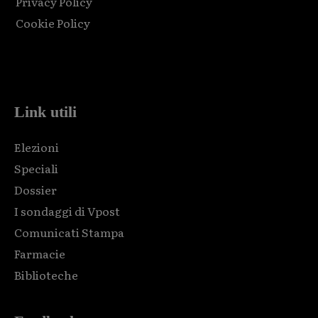
Privacy Policy
Cookie Policy
Html code here! Replace this with any non empty raw html
code and that's it.
Link utili
Elezioni
Speciali
Dossier
I sondaggi di Vpost
Comunicati Stampa
Farmacie
Biblioteche