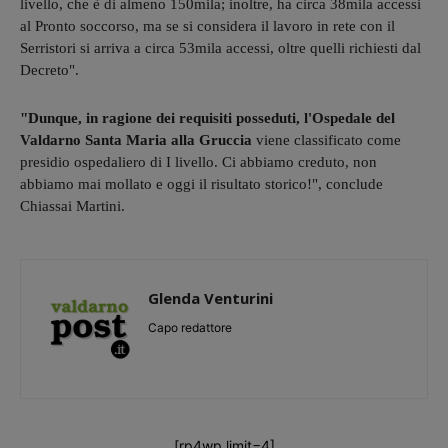
livello, che è di almeno 150mila; inoltre, ha circa 38mila accessi
al Pronto soccorso, ma se si considera il lavoro in rete con il
Serristori si arriva a circa 53mila accessi, oltre quelli richiesti dal
Decreto".
"Dunque, in ragione dei requisiti posseduti, l'Ospedale del
Valdarno Santa Maria alla Gruccia
viene classificato come
presidio ospedaliero di I livello. Ci abbiamo creduto, non
abbiamo mai mollato e oggi il risultato storico!", conclude
Chiassai Martini.
Glenda Venturini
Capo redattore
[rp4wp limit=4]