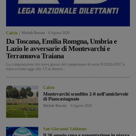
Calcio
Michele Bossini
-
6 Agosto 2026
Da Toscana, Emilia Romgna, Umbria e
Lazio le avversarie di Montevarchi e
Terranuova Traiana
La composizione dei nove gironi del campionato di serie D 2026-2027 è
stata svelata oggi alle 13 in diretta...
Calcio
Montevarchi sconfitto 2-0 nell’amichevole
di Piancastagnaio
Michele Bossini
-
6 Agosto 2026
San Giovanni Valdarno
Il 26 agosto cena e presentazione in piazza