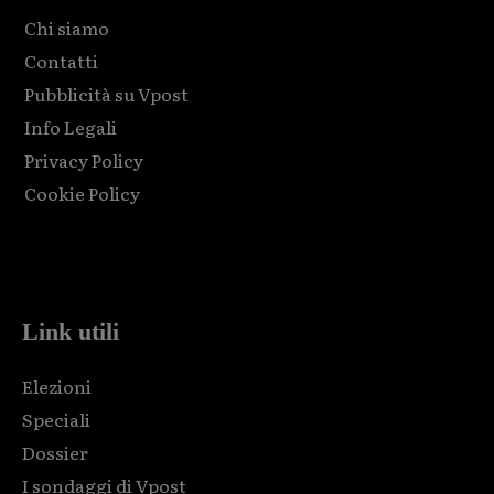
Chi siamo
Contatti
Pubblicità su Vpost
Info Legali
Privacy Policy
Cookie Policy
Html code here! Replace this with any non empty raw html
code and that's it.
Link utili
Elezioni
Speciali
Dossier
I sondaggi di Vpost