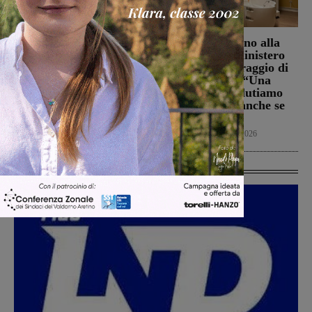
La Futsal Sangiovannese
Punto Nascita, no alla
ha scelto la strada della
deroga ma il Ministero
continuità, appena un
apre al monitoraggio di
paio i volti nuovi
sei mesi. Vadi: “Una
risposta che valutiamo
San Giovanni Valdarno
positivamente anche se
6 Agosto 2026
con prudenza”
Cronaca
6 Agosto 2026
Ultime Calcio