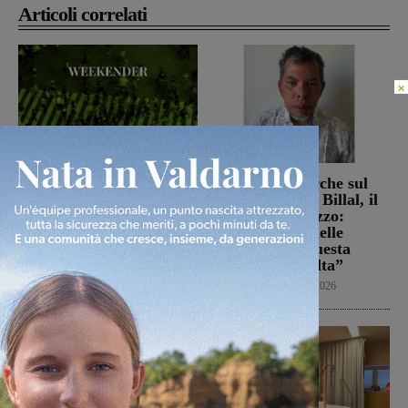
Articoli correlati
×
Weekender: cosa fare nel
Sospese le ricerche sul
fine settimana in
campo di Miah Billal, il
Valdarno
Prefetto di Arezzo:
“L’attenzione delle
Weekender
7 Agosto 2026
istituzioni su questa
vicenda resta alta”
Cronaca
6 Agosto 2026