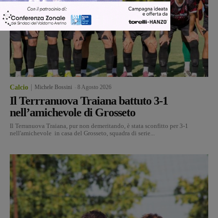
Calcio
Michele Bossini
-
8 Agosto 2026
Il Terrranuova Traiana battuto 3-1
nell’amichevole di Grosseto
Il Terranuova Traiana, pur non demeritando, è stata sconfitto per 3-1
nell'amichevole in casa del Grosseto, squadra di serie...