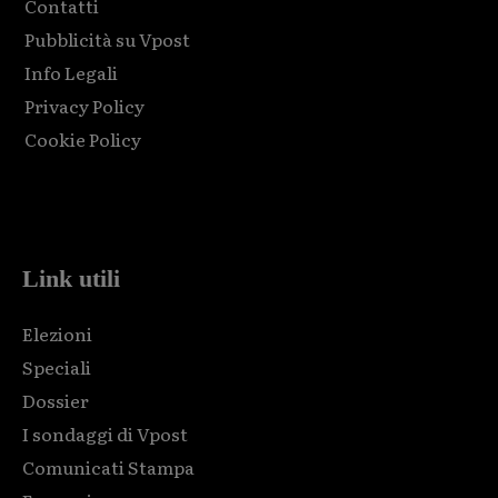
Contatti
Pubblicità su Vpost
Info Legali
Privacy Policy
Cookie Policy
Html code here! Replace this with any non empty raw html
code and that's it.
Link utili
Elezioni
Speciali
Dossier
I sondaggi di Vpost
Comunicati Stampa