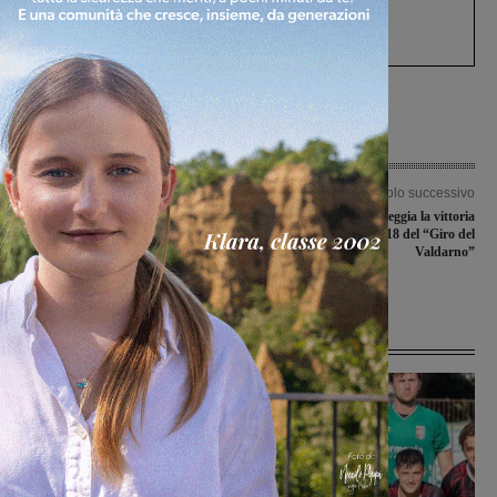
Gianni, Giulia e Franco. Lo schianto, il
processo, lo stop ai sorpassi fra tir....
Articolo precedente
Articolo successivo
Confronto pubblico sulla salute della
Simone Ravanelli festeggia la vittoria
donna: Sindaco, ospedale e
nell’edizione 2018 del “Giro del
associazioni insieme. A fine serata
Valdarno”
esami della Moc
Ultime Notizie