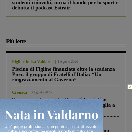
studenti coinvolti, torna il bando per lo sport e
debutta il podcast Estrair
Più lette
Figline Incisa Valdarno
1 Agosto 2026
Piscina di Figline finanziata oltre la scadenza
Pnrr, il gruppo di Fratelli d’Italia: “Un
ringraziamento al Governo”
×
Cronaca
3 Agosto 2026
Scomparso da una struttura di Castiglion
Fiorentino l’uomo che aveva ucciso la figlia a
Levane nel 2020
Cronaca
4 Agosto 2026
Un anno fa la strage in A1 in cui morirono