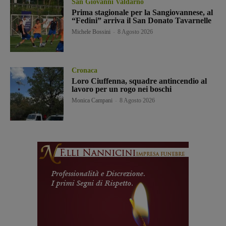
San Giovanni Valdarno
Prima stagionale per la Sangiovannese, al
“Fedini” arriva il San Donato Tavarnelle
Michele Bossini
-
8 Agosto 2026
Cronaca
Loro Ciuffenna, squadre antincendio al
lavoro per un rogo nei boschi
Monica Campani
-
8 Agosto 2026