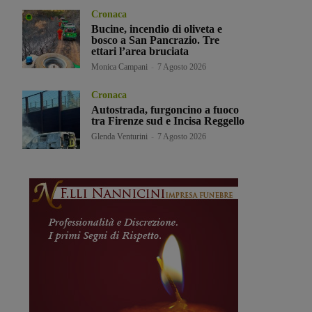
Cronaca
Bucine, incendio di oliveta e
bosco a San Pancrazio. Tre
ettari l’area bruciata
Monica Campani
-
7 Agosto 2026
Cronaca
Autostrada, furgoncino a fuoco
tra Firenze sud e Incisa Reggello
Glenda Venturini
-
7 Agosto 2026