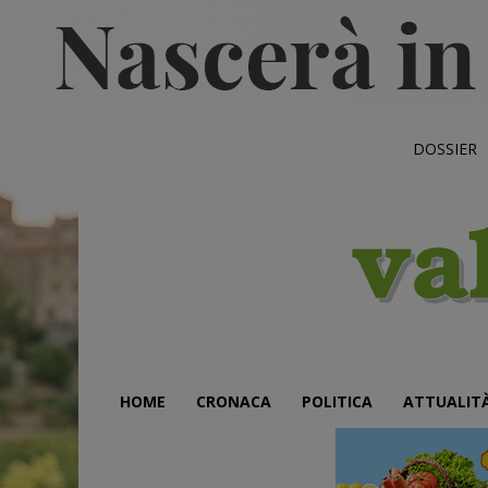
DOSSIER
HOME
CRONACA
POLITICA
ATTUALIT