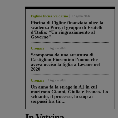
Figline Incisa Valdarno
1 Agosto 2026
Piscina di Figline finanziata oltre la
scadenza Pnrr, il gruppo di Fratelli
d’Italia: “Un ringraziamento al
Governo”
Cronaca
3 Agosto 2026
Scomparso da una struttura di
Castiglion Fiorentino l’uomo che
aveva ucciso la figlia a Levane nel
2020
Cronaca
4 Agosto 2026
Un anno fa la strage in A1 in cui
morirono Gianni, Giulia e Franco. Lo
schianto, il processo, lo stop ai
sorpassi fra tir....
In Vetrina