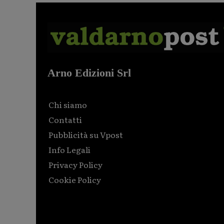
Arno Edizioni Srl
Chi siamo
Contatti
Pubblicità su Vpost
Info Legali
Privacy Policy
Cookie Policy
Html code here! Replace this with any non empty raw
html code and that's it.