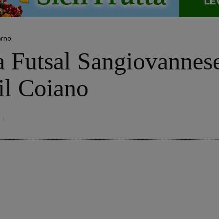
arno
la Futsal Sangiovannes
il Coiano