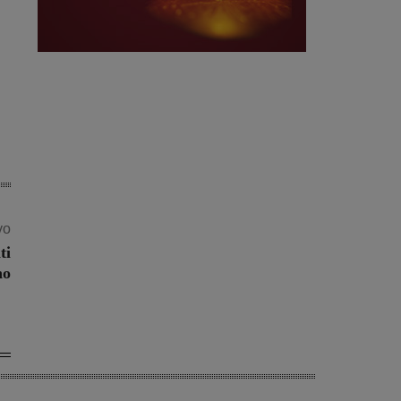
vo
ti
no