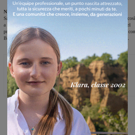
Nella terza giornata
del campionato under 21 la Futsal
Sangiovannese si impone per 3-1 contro il Cdp Coiano, restando così
a punteggio pieno. Dopo essere passati in svantaggio nel corso del
primo tempo, nella ripresa
i sangiovannesi sono andati a segno
co
Becattini (due volte) e Vargas, conquistando l'intera posta in palio.
Michele Bossini
Share