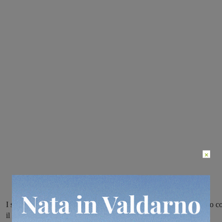
×
I sangiovannesi battono il Coiano per 3-1 in rimonta e conquistano co
il terzo successo in altrettante gare di campionato