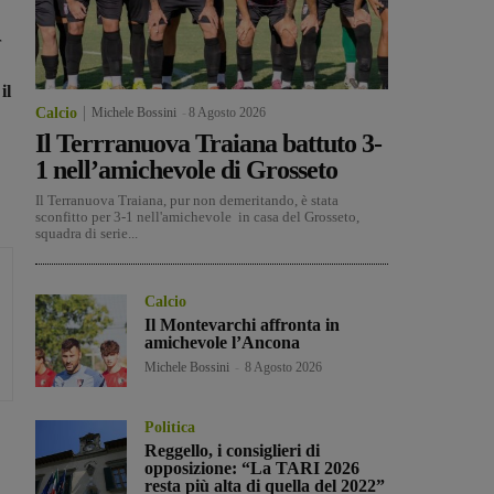
r
o
il
Calcio
Michele Bossini
-
8 Agosto 2026
Il Terrranuova Traiana battuto 3-
1 nell’amichevole di Grosseto
Il Terranuova Traiana, pur non demeritando, è stata
sconfitto per 3-1 nell'amichevole in casa del Grosseto,
squadra di serie...
Calcio
Il Montevarchi affronta in
amichevole l’Ancona
Michele Bossini
-
8 Agosto 2026
Politica
Reggello, i consiglieri di
opposizione: “La TARI 2026
resta più alta di quella del 2022”