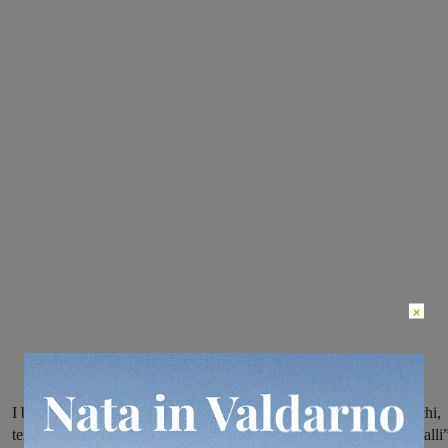
×
I bolognesi in finale hanno battuto i parietà della Fides Montevarchi,
terzo gradino del podio per i padroni di casa della polisportiva “Galli