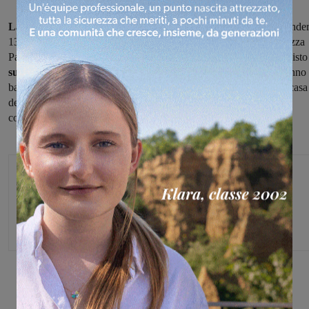
La seconda edizione del "Torneo di Natale"
, la rassegna per unde
13 che si è svolta a San Giovanni fra il pallone tensostatico di piazza
Palermo e il Palagalli (otto le squadre che hanno preso parte) ha vist
successo dei bolognesi della Masi Casalecchio,
che in finale hanno
battuto 62-42 la Fides Montevarchi. Terzo posto per i padroni di casa
della polisportiva "Galli", che si sono aggiudicati la finalina di
consolazione ai danni della Coop Bucine Valdambra.
Michele Bossini
Share