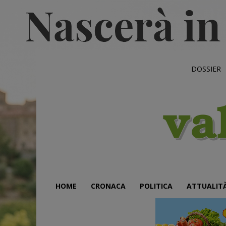
DOSSIER
HOME
CRONACA
POLITICA
ATTUALIT