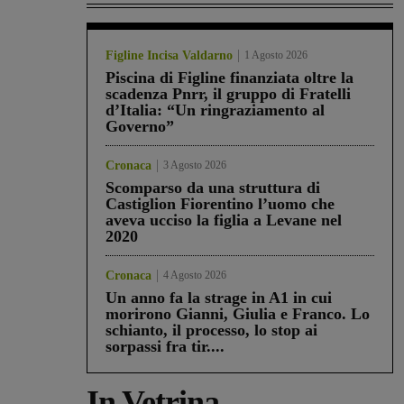
Figline Incisa Valdarno
1 Agosto 2026
Piscina di Figline finanziata oltre la
scadenza Pnrr, il gruppo di Fratelli
d’Italia: “Un ringraziamento al
Governo”
Cronaca
3 Agosto 2026
Scomparso da una struttura di
Castiglion Fiorentino l’uomo che
aveva ucciso la figlia a Levane nel
2020
Cronaca
4 Agosto 2026
Un anno fa la strage in A1 in cui
morirono Gianni, Giulia e Franco. Lo
schianto, il processo, lo stop ai
sorpassi fra tir....
In Vetrina