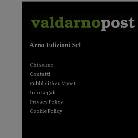
Arno Edizioni Srl
Chi siamo
Contatti
Pubblicità su Vpost
Info Legali
Privacy Policy
Cookie Policy
Html code here! Replace this with any non empty raw
html code and that's it.