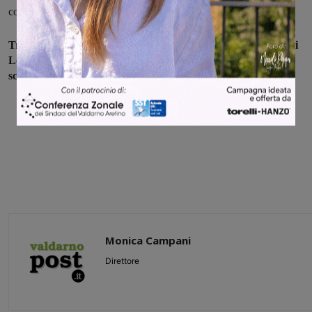
comprensibile".
Tra qualche giorno è prevista una nuova uscita nel comune di
Loro Ciuffenna con un'altra III° del Liceo e la classe V° della
scuola Rodari, sempre accompagnati dal CAI.
Monica Campani
Direttore