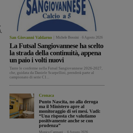
,
i,
San Giovanni Valdarno
Michele Bossini
-
6 Agosto 2026
La Futsal Sangiovannese ha scelto
la strada della continuità, appena
un paio i volti nuovi
Tante le conferme nella Futsal Sangiovannese 2026-2027,
che, guidata da Daniele Scarpellini, prenderà parte al
campionato di serie C1...
Cronaca
Punto Nascita, no alla deroga
ma il Ministero apre al
monitoraggio di sei mesi. Vadi:
“Una risposta che valutiamo
positivamente anche se con
prudenza”
Monica Campani
-
6 Agosto 2026