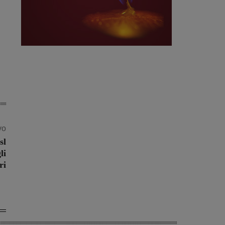
vo
sl
li
ri