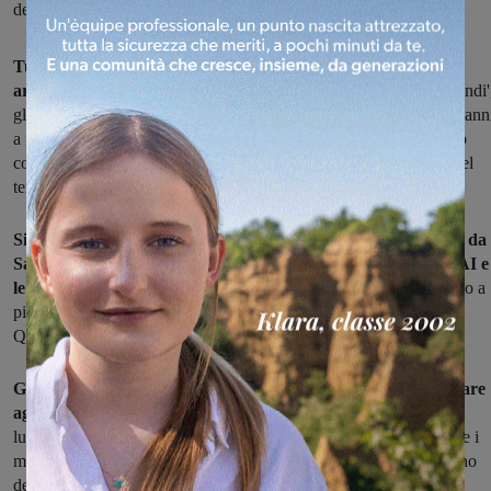
delle bellezze del territorio
Tutti insieme alla scoperta delle bellezze paesaggistiche,
architettoniche e storiche del Valdarno.
Ma sono stati i 'più grandi'
gli studenti del Liceo delle scienze umane, Giovanni da San Giovann
a illustrare ai 'più piccoli' della scuola primaria Rodari, dell'Istituto
comprensivo Masaccio di San Giovanni, gli aspetti più preziosi del
territorio.
Si tratta del progetto di alternanza lavoro del Liceo Giovanni da
San Giovanni ed ha previsto una visita, con i volontari del CAI e
le insegnanti,
alla Badia di Soffena di Castelfranco e poi un anello a
piedi di 13 km tra Castelfranco – Caspri – Lama – Pulicciano –
Quercioli – Castelfranco.
Gli studenti della III° B del Liceo si sono preparati per illustrare
agli alunni di IV° primaria le bellezze artistiche e la storia
dei
luoghi da attraversare a piedi. "L'attenzione dei più piccoli durante i
momenti di spiegazione era massima perchè percepivano l'impegno
degli studenti per farsi capire usando un linguaggio semplice e