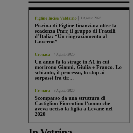
Figline Incisa Valdarno
1 Agosto 2026
Piscina di Figline finanziata oltre la
scadenza Pnrr, il gruppo di Fratelli
d’Italia: “Un ringraziamento al
Governo”
Cronaca
4 Agosto 2026
Un anno fa la strage in A1 in cui
morirono Gianni, Giulia e Franco. Lo
schianto, il processo, lo stop ai
sorpassi fra tir....
Cronaca
3 Agosto 2026
Scomparso da una struttura di
Castiglion Fiorentino l’uomo che
aveva ucciso la figlia a Levane nel
2020
In Vetrina