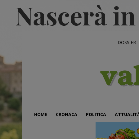
DOSSIER
HOME
CRONACA
POLITICA
ATTUALIT