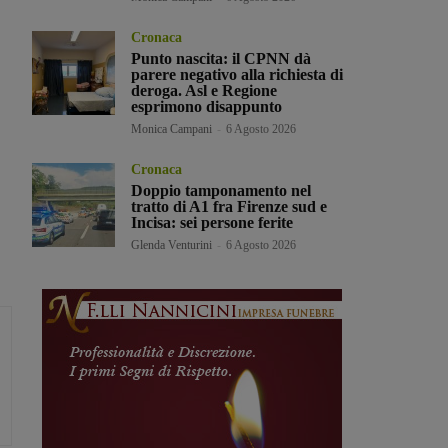
Cronaca
Punto nascita: il CPNN dà
parere negativo alla richiesta di
deroga. Asl e Regione
esprimono disappunto
Monica Campani
-
6 Agosto 2026
Cronaca
Doppio tamponamento nel
tratto di A1 fra Firenze sud e
Incisa: sei persone ferite
Glenda Venturini
-
6 Agosto 2026