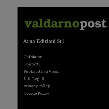
Arno Edizioni Srl
Chi siamo
Contatti
Pubblicità su Vpost
Info Legali
Privacy Policy
Cookie Policy
Html code here! Replace this with any non empty raw
html code and that's it.