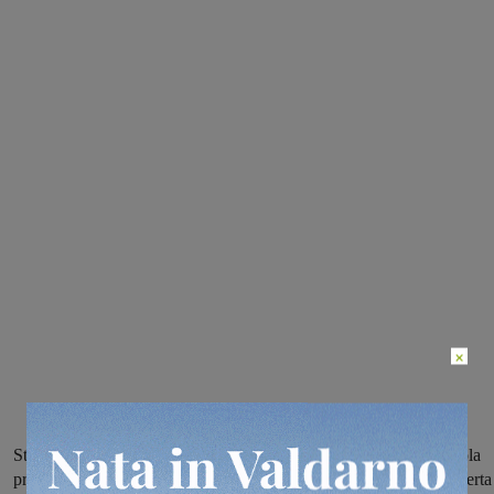
×
Studenti del Liceo Giovanni da San Giovanni, i piccoli della scuola
primaria Rodari e il CAI del Valdarno superiore insieme alla scoperta