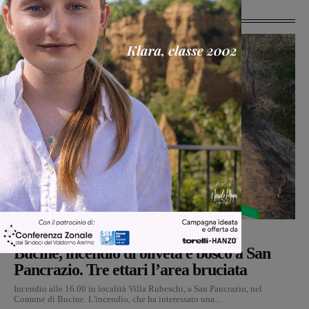
Ultime Notizie
Cronaca
Monica Campani
-
7 Agosto 2026
Bucine, incendio di oliveta e bosco a San
Pancrazio. Tre ettari l’area bruciata
Incendio alle 16.00 in località Villa Rubeschi, a San Pancrazio, nel
Comune di Bucine. L'incendio, che ha interessato una...