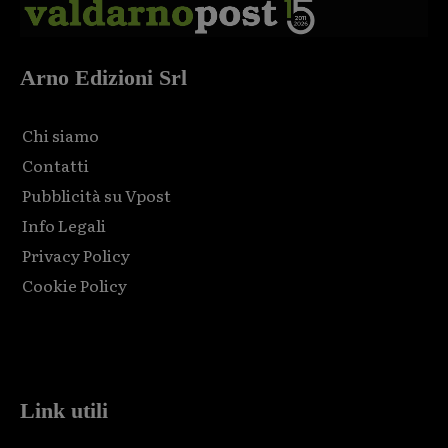
Arno Edizioni Srl
Chi siamo
Contatti
Pubblicità su Vpost
Info Legali
Privacy Policy
Cookie Policy
Html code here! Replace this with any non empty raw html
code and that's it.
Link utili