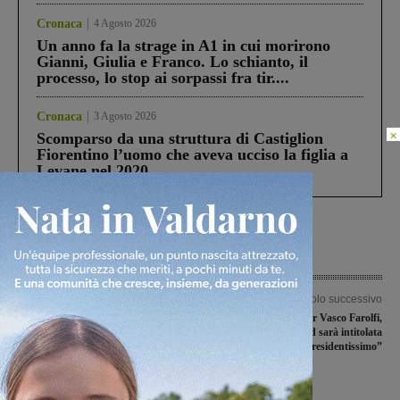
Cronaca
4 Agosto 2026
Un anno fa la strage in A1 in cui morirono
Gianni, Giulia e Franco. Lo schianto, il
processo, lo stop ai sorpassi fra tir....
Cronaca
3 Agosto 2026
×
Scomparso da una struttura di Castiglion
Fiorentino l’uomo che aveva ucciso la figlia a
Levane nel 2020
Articolo precedente
Articolo successivo
Caso amministrative, il Pd
Un graffito per Vasco Farolfi,
puntualizza in una nota firmata dal
domenica la Curva Sud sarà intitolata
segretario Agnolucci: “Il candidato è il
al “presidentissimo”
sindaco uscente”