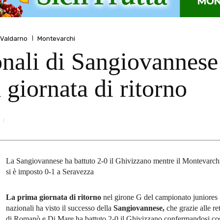
 Valdarno
Montevarchi
onali di Sangiovannes
 giornata di ritorno
La Sangiovannese ha battuto 2-0 il Ghivizzano mentre il Montevarch
si è imposto 0-1 a Seravezza
La prima giornata di ritorno
nel girone G del campionato juniores
nazionali ha visto il successo della
Sangiovannese,
che grazie alle ret
di Romanò e Di Mare ha battuto 2-0 il Ghivizzano confermandosi co