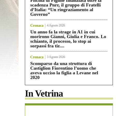
Piscina di Figline finanziata oltre la
scadenza Pnrr, il gruppo di Fratelli
d’Italia: “Un ringraziamento al
Governo”
Cronaca
4 Agosto 2026
Un anno fa la strage in A1 in cui
morirono Gianni, Giulia e Franco. Lo
schianto, il processo, lo stop ai
sorpassi fra tir....
Cronaca
3 Agosto 2026
Scomparso da una struttura di
Castiglion Fiorentino l’uomo che
aveva ucciso la figlia a Levane nel
2020
In Vetrina