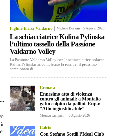
Figline Incisa Valdarno
Michele Bossini
-
5 Agosto 2026
La schiacciatrice Kalina Pylinska
l’ultimo tassello della Passione
Valdarno Volley
La Passione Valdarno Volley con la schiacciatrice polacca
Kalina Pylinska ha completato la rosa per il prossimo
campionato di...
Cronaca
Ennesimo atto di violenza
contro gli animali: a Montalto
gatto colpito da pallini. Enpa:
“Atto ingiustificabile”
Monica Campani
-
5 Agosto 2026
vo
iù
Calcio
o”
Con Stefano Sottili l’Ideal Club