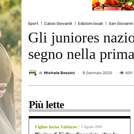
Sport
Calcio Giovanili
Edizioni locali
San Giovanni
Gli juniores nazi
segno nella prima
di
Michele Bossini
409
8 Gennaio 2020
Più lette
Figline Incisa Valdarno
1 Agosto 2026