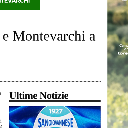
e e Montevarchi a
Ultime Notizie
i
i
sì