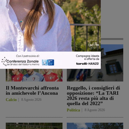
[rp4wp limit=4]
Articoli correlati
Il Montevarchi affronta
Reggello, i consiglieri di
in amichevole l’Ancona
opposizione: “La TARI
2026 resta più alta di
Calcio
8 Agosto 2026
quella del 2022”
Politica
8 Agosto 2026