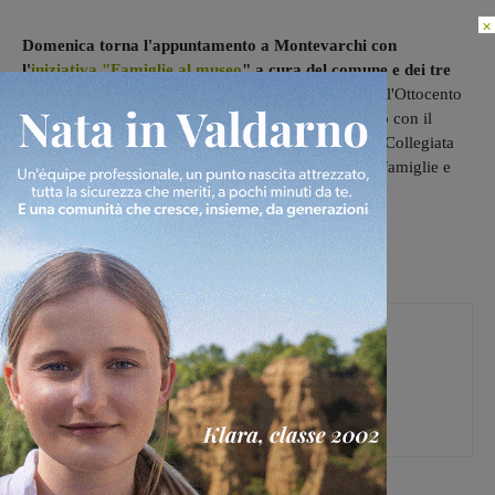
×
Domenica torna l'appuntamento a Montevarchi con
l'
iniziativa "Famiglie al museo
" a cura del comune e dei tre
musei cittadini:
Il Cassero per la scultura italiana dell'Ottocento
e del Novecento, l’Accademia Valdarnese del Poggio con il
Museo Paleontologico e il Museo d’Arte Sacra della Collegiata
San Lorenzo. Laboratori gratuiti e visite guidate per famiglie e
bambini.
A questo link tutti i dettagli
e il programma.
Federica Crini