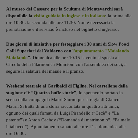
Al museo del Cassero per la Scultura di Montevarchi sarà
disponibile la
visita guidata in inglese e in italiano
:
la prima alle
ore 10.30, la seconda alle ore 11.30. Non è necessaria la
prenotazione e il servizio è incluso nel biglietto d'ingresso.
Due giorni di iniziative per festeggiare i 30 anni di Slow Food
Colli Superiori del Valdarno con
l'appuntamento "Maialando
Maialando
".
Domenica alle ore 10.15 l'evento si sposta al
Circolo della Filarmonica Moncioni con l'assemblea dei soci, a
seguire la salatura del maiale e il pranzo.
Weekend teatrale al Garibaldi di Figline. Nel cartellone della
stagione c’è “Quattro buffe storie”,
lo spettacolo portato in
scena dalla compagnia Mauri-Sturno per la regia di Glauco
Mauri. Si tratta di una storia raccontata in quattro atti unici,
ognuno dei quali firmati da Luigi Pirandello (“Cecè” e “La
patente”) e Anton Cechov (“Domanda di matrimonio”, “Fa male
il tabacco”). Appuntamento sabato alle ore 21 e domenica alle
ore 16.30.