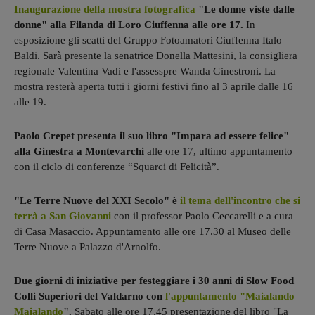
Inaugurazione della mostra fotografica
"Le donne viste dalle
donne" alla Filanda di Loro Ciuffenna alle ore 17.
In
esposizione gli scatti del Gruppo Fotoamatori Ciuffenna Italo
Baldi. Sarà presente la senatrice Donella Mattesini, la consigliera
regionale Valentina Vadi e l'assesspre Wanda Ginestroni. La
mostra resterà aperta tutti i giorni festivi fino al 3 aprile dalle 16
alle 19.
Paolo Crepet presenta il suo libro "Impara ad essere felice"
alla Ginestra a Montevarchi
alle ore 17, ultimo appuntamento
con il ciclo di conferenze “Squarci di Felicità”.
"Le Terre Nuove del XXI Secolo" è
il tema dell'incontro che si
terrà a San Giovanni
con il professor Paolo Ceccarelli e a cura
di Casa Masaccio. Appuntamento alle ore 17.30 al Museo delle
Terre Nuove a Palazzo d'Arnolfo.
Due giorni di iniziative per festeggiare i 30 anni di Slow Food
Colli Superiori del Valdarno con
l'appuntamento "Maialando
Maialando
".
Sabato alle ore 17.45 presentazione del libro "La