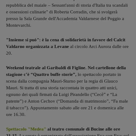
repubblica del maiale – Sessant'anni di storia d'Italia tra scandali
e ossessioni culinarie" di Roberta Corradin, che si svolgerà
presso la Sala Grande dell'Accademia Valdarnese del Poggio a
Montevarchi.
"Insieme si può": è la cena di solidarietà in favore del Calcit
Valdarno organizzata a Levane
al circolo Arci Aurora dalle ore
20.
Weekend teatrale al Garibaldi di Figline. Nel cartellone della
stagione c’è “Quattro buffe storie”,
lo spettacolo portato in
scena dalla compagnia Mauri-Sturno per la regia di Glauco
Mauri. Si tratta di una storia raccontata in quattro atti unici,
ognuno dei quali firmati da Luigi Pirandello (“Cecè” e “La
patente”) e Anton Cechov (“Domanda di matrimonio”, “Fa male
il tabacco”). Appuntamento sabato alle ore 21 e domenica alle
ore 16.30.
Spettacolo "Medea"
al teatro comunale di Bucine alle ore
21.15.
La serata è organizzata dall'associazione Eva con Eva: sul