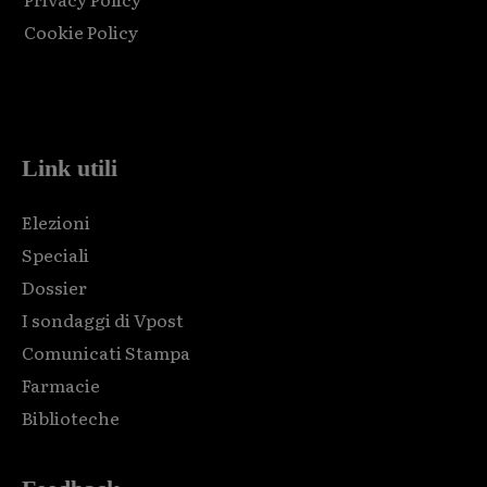
Cookie Policy
Html code here! Replace this with any non empty raw html
code and that's it.
Link utili
Elezioni
Speciali
Dossier
I sondaggi di Vpost
Comunicati Stampa
Farmacie
Biblioteche