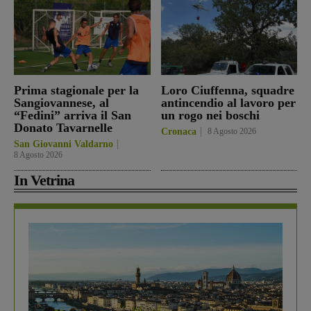
Prima stagionale per la
Loro Ciuffenna, squadre
Sangiovannese, al
antincendio al lavoro per
“Fedini” arriva il San
un rogo nei boschi
Donato Tavarnelle
Cronaca
8 Agosto 2026
San Giovanni Valdarno
8 Agosto 2026
In Vetrina