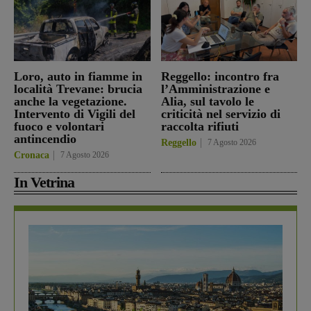
Loro, auto in fiamme in
Reggello: incontro fra
località Trevane: brucia
l’Amministrazione e
anche la vegetazione.
Alia, sul tavolo le
Intervento di Vigili del
criticità nel servizio di
fuoco e volontari
raccolta rifiuti
antincendio
Reggello
7 Agosto 2026
Cronaca
7 Agosto 2026
In Vetrina