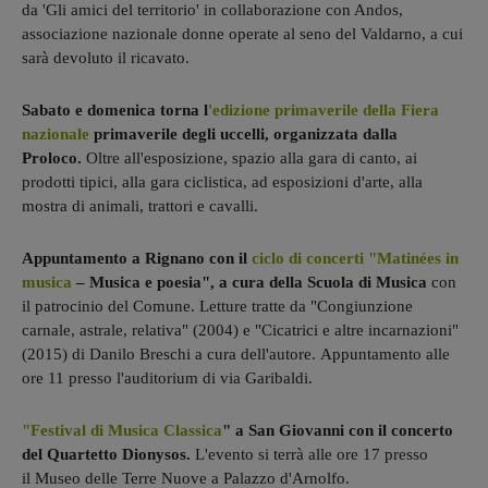
da 'Gli amici del territorio' in collaborazione con Andos,
associazione nazionale donne operate al seno del Valdarno, a cui
sarà devoluto il ricavato.
Sabato e domenica torna l
'edizione primaverile della Fiera
nazionale
primaverile degli uccelli, organizzata dalla
Proloco.
Oltre all'esposizione, spazio alla gara di canto, ai
prodotti tipici, alla gara ciclistica, ad esposizioni d'arte, alla
mostra di animali, trattori e cavalli.
Appuntamento a Rignano con il
ciclo di concerti "Matinées in
musica
– Musica e poesia", a cura della Scuola di Musica
con
il patrocinio del Comune. Letture tratte da "Congiunzione
carnale, astrale, relativa" (2004) e "Cicatrici e altre incarnazioni"
(2015) di Danilo Breschi a cura dell'autore. Appuntamento alle
ore 11 presso l'auditorium di via Garibaldi.
"Festival di Musica Classica
" a San Giovanni con il concerto
del Quartetto Dionysos.
L'evento si terrà alle ore 17 presso
il Museo delle Terre Nuove a Palazzo d'Arnolfo.