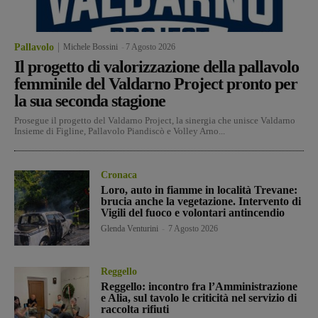
Pallavolo
Michele Bossini
-
7 Agosto 2026
Il progetto di valorizzazione della pallavolo
femminile del Valdarno Project pronto per
la sua seconda stagione
Prosegue il progetto del Valdarno Project, la sinergia che unisce Valdarno
Insieme di Figline, Pallavolo Piandiscò e Volley Arno...
Cronaca
Loro, auto in fiamme in località Trevane:
brucia anche la vegetazione. Intervento di
Vigili del fuoco e volontari antincendio
Glenda Venturini
-
7 Agosto 2026
Reggello
Reggello: incontro fra l’Amministrazione
e Alia, sul tavolo le criticità nel servizio di
raccolta rifiuti