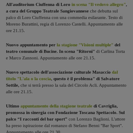
All'auditorium Ciuffenna di Loro
in scena "Il vedovo allegro"
,
a cura del Gruppo Teatrale Sangiovannese
che debutta sul
palco di Loro Ciuffenna con una commedia esilarante. Testo di
Moreno Burattini, regia di Lorenzo Castelli. Appuntamento alle
ore 21.15.
Nuovo appuntamento per
la stagione "Visioni multiple"
del
teatro comunale di Bucine. In scena "Ritorni"
di Carlina Torta
e Marco Zannoni. Appuntamento alle ore 21.15.
Nuovo spettacolo dell'associazione culturale Masaccio
dal
titolo "L'ala o la coscia
, questo è il problema" di Salvatore
Sottile,
che si terrà presso la sala del Circolo Acli. Appuntamento
alle ore 21.15.
Ultimo
appuntamento della stagione teatrale
di Cavriglia,
promossa in sinergia con Fondazione Toscana Spettacolo. Sul
palco “I racconti del bar sport”
con Lorenzo Baglioni. L'attore
ha preso ispirazione dal romanzo di Stefano Benni "Bar Sport".
Appuntamento alle ore 21.30.