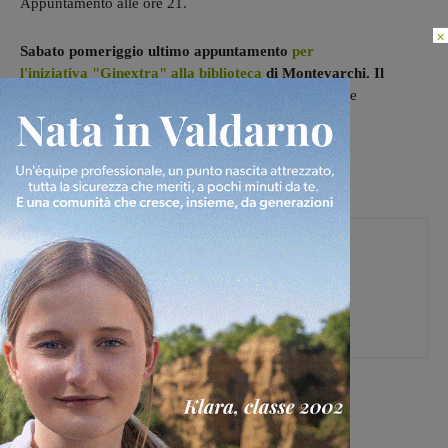
Appuntamento alle ore 21.
×
Sabato pomeriggio ultimo appuntamento
per
l'iniziativa "Ginextra" alla biblioteca
di Montevarchi. Il
tema
sarà "La cacca!" con due orari di turno: ore 16 e
17. Attività gratuite con prenotazione obbligatoria.
Federica Crini
[rp4wp limit=4]