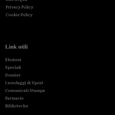
Privacy Policy
Cookie Policy
Html code here! Replace this with any non empty raw html
code and that's it.
Link utili
Elezioni
Speciali
Dossier
I sondaggi di Vpost
Comunicati Stampa
Farmacie
Biblioteche