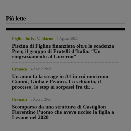
Più lette
Figline Incisa Valdarno
1 Agosto 2026
Piscina di Figline finanziata oltre la scadenza
Pnrr, il gruppo di Fratelli d’Italia: “Un
ringraziamento al Governo”
Cronaca
4 Agosto 2026
Un anno fa la strage in A1 in cui morirono
Gianni, Giulia e Franco. Lo schianto, il
processo, lo stop ai sorpassi fra tir....
Cronaca
3 Agosto 2026
Scomparso da una struttura di Castiglion
Fiorentino l’uomo che aveva ucciso la figlia a
Levane nel 2020