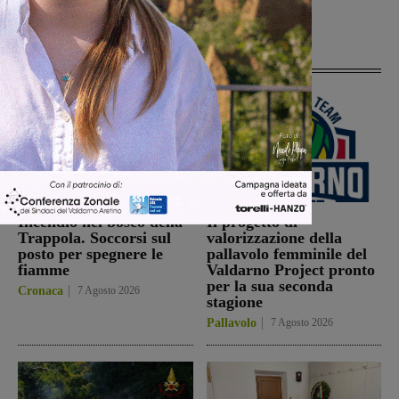
Articoli correlati
Incendio nel bosco della
Il progetto di
Trappola. Soccorsi sul
valorizzazione della
posto per spegnere le
pallavolo femminile del
fiamme
Valdarno Project pronto
per la sua seconda
Cronaca
7 Agosto 2026
stagione
Pallavolo
7 Agosto 2026