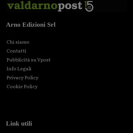
Arno Edizioni Srl
Chi siamo
Contatti
Pubblicità su Vpost
Info Legali
Privacy Policy
Cookie Policy
Html code here! Replace this with any non empty raw html
code and that's it.
Link utili