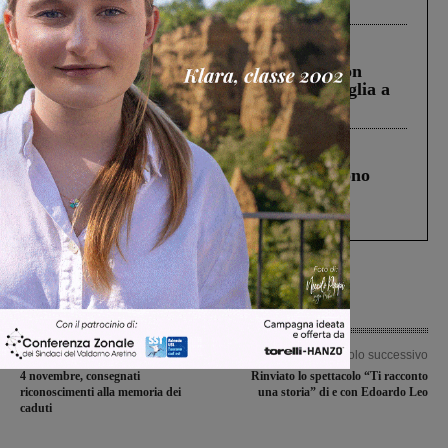
ringraziamento al Governo”
Cronaca
3 Agosto 2026
Scomparso da una struttura di Castiglion
Fiorentino l’uomo che aveva ucciso la figlia a
Levane nel 2020
Cronaca
4 Agosto 2026
Un anno fa la strage in A1 in cui morirono
Gianni, Giulia e Franco. Lo schianto, il
processo, lo stop ai sorpassi fra tir....
Articolo precedente
Articolo successivo
4 novembre, consegnati
Rinviato lo spettacolo “Ti racconto
riconoscimenti alla memoria dei
una storia” di e con Edoardo Leo
caduti