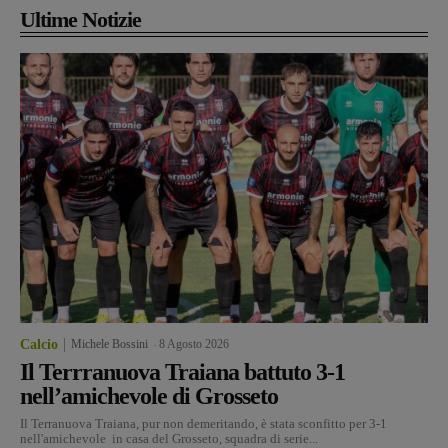
Ultime Notizie
Calcio
Michele Bossini
-
8 Agosto 2026
Il Terrranuova Traiana battuto 3-1
nell’amichevole di Grosseto
Il Terranuova Traiana, pur non demeritando, è stata sconfitto per 3-1
nell'amichevole in casa del Grosseto, squadra di serie...