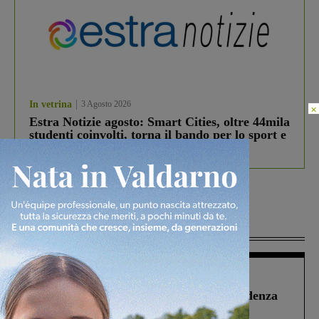
In vetrina
3 Agosto 2026
×
Estra Notizie agosto: Smart Cities, oltre 44mila
studenti coinvolti, torna il bando per lo sport e
debutta il podcast Estrair
Più lette
Figline Incisa Valdarno
1 Agosto 2026
Piscina di Figline finanziata oltre la scadenza
Pnrr, il gruppo di Fratelli d’Italia: “Un