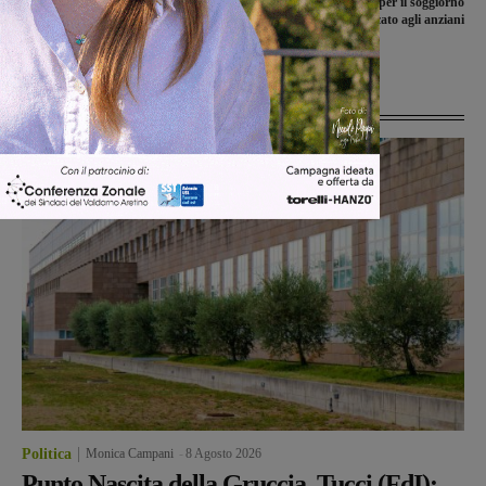
Schianto fra due auto al Matassino,
Aperte le iscrizioni per il soggiorno
due i feriti. Nell’impatto coinvolti
estivo a Bellaria dedicato agli anziani
anche mezzi in sosta
Ultime Notizie
Politica
Monica Campani
-
8 Agosto 2026
Punto Nascita della Gruccia, Tucci (FdI):