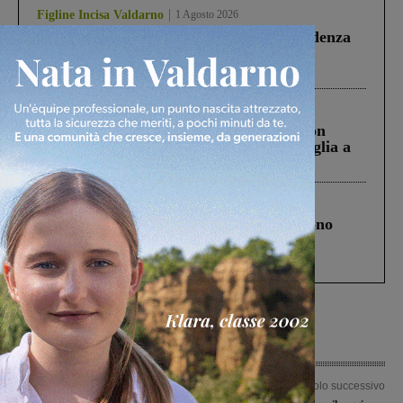
Figline Incisa Valdarno
1 Agosto 2026
Piscina di Figline finanziata oltre la scadenza
Pnrr, il gruppo di Fratelli d’Italia: “Un
ringraziamento al Governo”
Cronaca
3 Agosto 2026
Scomparso da una struttura di Castiglion
Fiorentino l’uomo che aveva ucciso la figlia a
Levane nel 2020
Cronaca
4 Agosto 2026
Un anno fa la strage in A1 in cui morirono
Gianni, Giulia e Franco. Lo schianto, il
processo, lo stop ai sorpassi fra tir....
Articolo precedente
Articolo successivo