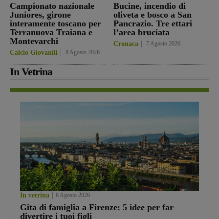
Campionato nazionale
Bucine, incendio di
Juniores, girone
oliveta e bosco a San
interamente toscano per
Pancrazio. Tre ettari
Terranuova Traiana e
l’area bruciata
Montevarchi
Cronaca
7 Agosto 2026
Calcio Giovanili
8 Agosto 2026
In Vetrina
In vetrina
6 Agosto 2026
Gita di famiglia a Firenze: 5 idee per far
divertire i tuoi figli