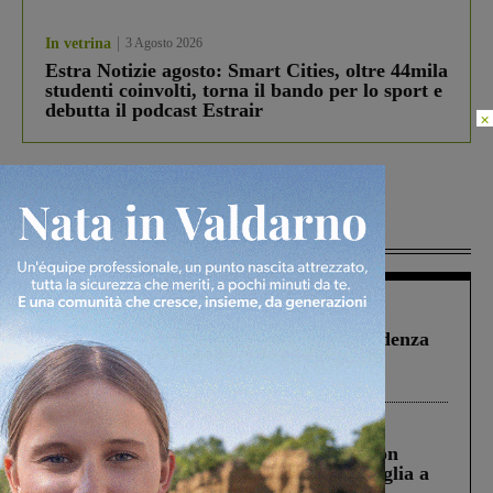
In vetrina
3 Agosto 2026
Estra Notizie agosto: Smart Cities, oltre 44mila
studenti coinvolti, torna il bando per lo sport e
debutta il podcast Estrair
×
Più lette
Figline Incisa Valdarno
1 Agosto 2026
Piscina di Figline finanziata oltre la scadenza
Pnrr, il gruppo di Fratelli d’Italia: “Un
ringraziamento al Governo”
Cronaca
3 Agosto 2026
Scomparso da una struttura di Castiglion
Fiorentino l’uomo che aveva ucciso la figlia a