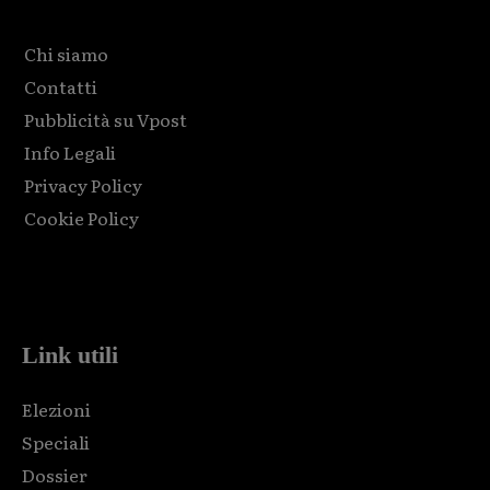
Chi siamo
Contatti
Pubblicità su Vpost
Info Legali
Privacy Policy
Cookie Policy
Html code here! Replace this with any non empty raw html
code and that's it.
Link utili
Elezioni
Speciali
Dossier