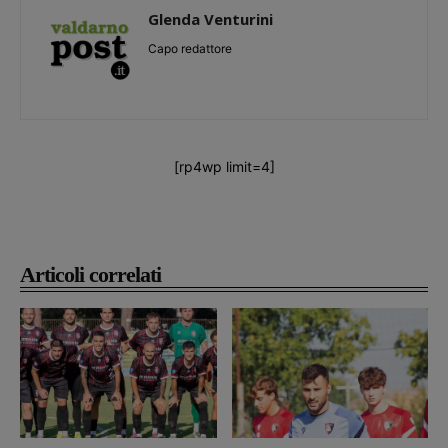
Glenda Venturini
Capo redattore
[rp4wp limit=4]
Articoli correlati