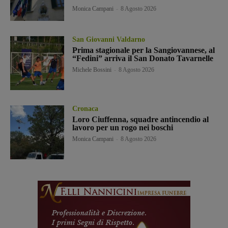
Monica Campani
-
8 Agosto 2026
San Giovanni Valdarno
Prima stagionale per la Sangiovannese, al
“Fedini” arriva il San Donato Tavarnelle
Michele Bossini
-
8 Agosto 2026
Cronaca
Loro Ciuffenna, squadre antincendio al
lavoro per un rogo nei boschi
Monica Campani
-
8 Agosto 2026