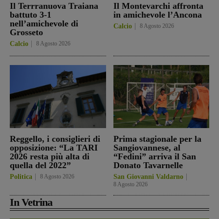
Il Terrranuova Traiana
Il Montevarchi affronta
battuto 3-1
in amichevole l’Ancona
nell’amichevole di
Calcio
8 Agosto 2026
Grosseto
Calcio
8 Agosto 2026
Reggello, i consiglieri di
Prima stagionale per la
opposizione: “La TARI
Sangiovannese, al
2026 resta più alta di
“Fedini” arriva il San
quella del 2022”
Donato Tavarnelle
Politica
8 Agosto 2026
San Giovanni Valdarno
8 Agosto 2026
In Vetrina