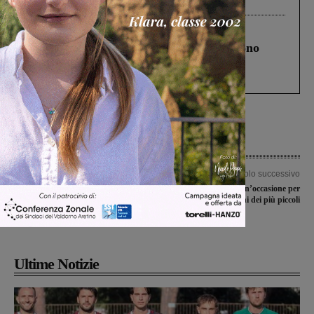
Levane nel 2020
Cronaca
4 Agosto 2026
Un anno fa la strage in A1 in cui morirono
Gianni, Giulia e Franco. Lo schianto, il
processo, lo stop ai sorpassi fra tir....
Articolo precedente
Articolo successivo
Ideal Club Incisa, Atletico Levane
“Apriti Nido”: un’occasione per
Leona e Ambra a bersaglio nella
visitare le sezioni dei più piccoli
ventisettesima giornata in Prima
categoria
Ultime Notizie