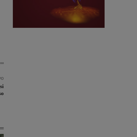
vo
si
so