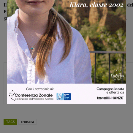
Il proprietario ha voluto ringraziare personalmente gli agenti del
Polizia Stradale intervenuti,
esprimendo agli stessi tutta la sua
gratitudine per aver salvato il suo prezioso amico a quattro zampe.
Monica Campani
Direttore
TAGS
cronaca