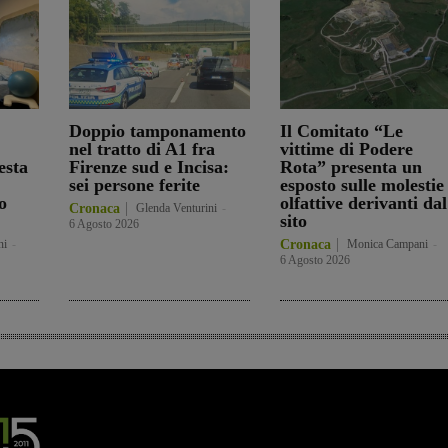
Doppio tamponamento
Il Comitato “Le
nel tratto di A1 fra
vittime di Podere
esta
Firenze sud e Incisa:
Rota” presenta un
sei persone ferite
esposto sulle molestie
o
olfattive derivanti dal
Cronaca
Glenda Venturini
-
sito
6 Agosto 2026
ni
-
Cronaca
Monica Campani
-
6 Agosto 2026