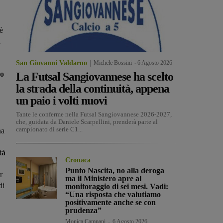
è
a
San Giovanni Valdarno
Michele Bossini
-
6 Agosto 2026
do
La Futsal Sangiovannese ha scelto
la strada della continuità, appena
un paio i volti nuovi
Tante le conferme nella Futsal Sangiovannese 2026-2027,
che, guidata da Daniele Scarpellini, prenderà parte al
campionato di serie C1...
na
tà
Cronaca
Punto Nascita, no alla deroga
r
ma il Ministero apre al
di
monitoraggio di sei mesi. Vadi:
“Una risposta che valutiamo
positivamente anche se con
prudenza”
Monica Campani
-
6 Agosto 2026