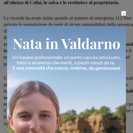
all’altezza di Cellai, lo salva e lo restituisce al proprietario.
×
La vicenda ha avuto inizio quando al numero di emergenza 112 Nue 
arrivata la segnalazione da parte di alcuni automobilisti della presenz
di un animale che vagava sull’autostrada del Sole in direzione
Bologna.
Gli agenti della Polizia Stradale di Firenze hanno
raggiunto immediatamente il luogo della segnalazione e adottan
tutti gli accorgimenti di sicurezza,
hanno provveduto a rallentare il
traffico in “Safety Car”, per la sicurezza degli utenti in transito e del
gatto.
Una volta recuperato Tom è stato affidato all’ ASL Veterinaria Tosca
per tutti i controlli del caso, che fortunatamente ha constatato il suo
buono stato di salute.
Nei giorni successivi i poliziotti della Speciali
sono riusciti a rintracciare la famiglia di Tom ed a mettersi in
contatto con il legittimo proprietario
che aveva temuto il peggio pe
il suo gatto poiché si era allontanato dalla sua abitazione nel comune 
Rignano sull’Arno, a ben 7 km dal luogo dove è poi avvenuto il
ritrovamento.