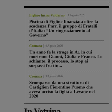
Figline Incisa Valdarno
1 Agosto 2026
Piscina di Figline finanziata oltre la
scadenza Pnrr, il gruppo di Fratelli
d’Italia: “Un ringraziamento al
Governo”
Cronaca
4 Agosto 2026
Un anno fa la strage in A1 in cui
morirono Gianni, Giulia e Franco. Lo
schianto, il processo, lo stop ai
sorpassi fra tir....
Cronaca
3 Agosto 2026
Scomparso da una struttura di
Castiglion Fiorentino l’uomo che
aveva ucciso la figlia a Levane nel
2020
In Vetrina