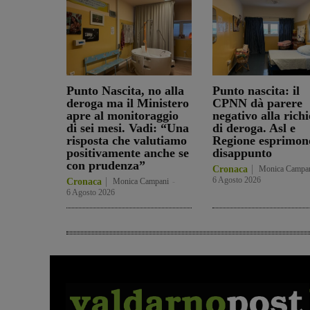
Punto Nascita, no alla
Punto nascita: il
deroga ma il Ministero
CPNN dà parere
apre al monitoraggio
negativo alla richi
di sei mesi. Vadi: “Una
di deroga. Asl e
risposta che valutiamo
Regione esprimon
positivamente anche se
disappunto
con prudenza”
Cronaca
Monica Campa
6 Agosto 2026
Cronaca
Monica Campani
-
6 Agosto 2026