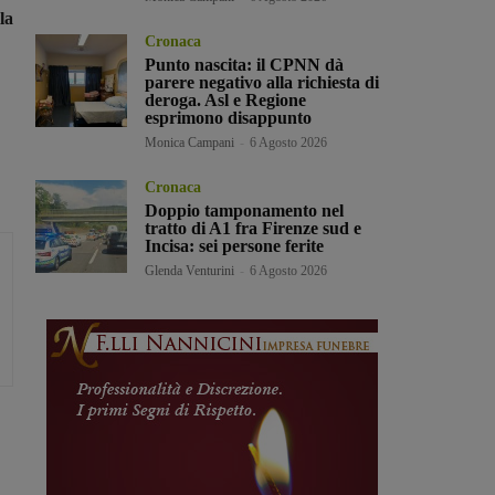
la
Cronaca
Punto nascita: il CPNN dà
parere negativo alla richiesta di
deroga. Asl e Regione
esprimono disappunto
Monica Campani
-
6 Agosto 2026
Cronaca
Doppio tamponamento nel
tratto di A1 fra Firenze sud e
Incisa: sei persone ferite
Glenda Venturini
-
6 Agosto 2026