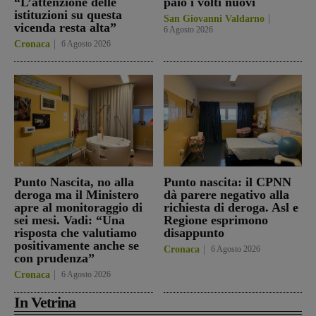
“L’attenzione delle
paio i volti nuovi
istituzioni su questa
San Giovanni Valdarno
vicenda resta alta”
6 Agosto 2026
Cronaca
6 Agosto 2026
Punto Nascita, no alla
Punto nascita: il CPNN
deroga ma il Ministero
dà parere negativo alla
apre al monitoraggio di
richiesta di deroga. Asl e
sei mesi. Vadi: “Una
Regione esprimono
risposta che valutiamo
disappunto
positivamente anche se
Cronaca
6 Agosto 2026
con prudenza”
Cronaca
6 Agosto 2026
In Vetrina