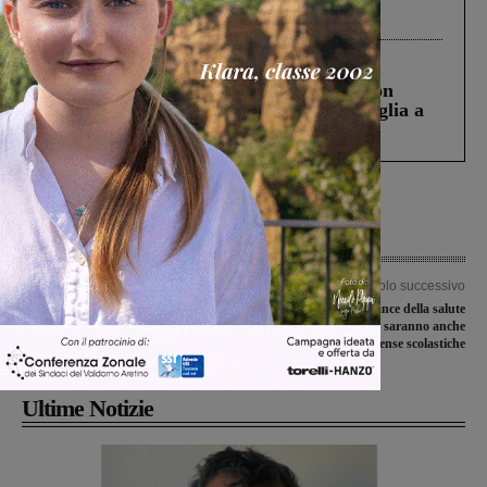
processo, lo stop ai sorpassi fra tir....
Cronaca
3 Agosto 2026
Scomparso da una struttura di Castiglion
Fiorentino l’uomo che aveva ucciso la figlia a
Levane nel 2020
Articolo precedente
Articolo successivo
Il dramma della Seconda Guerra
Tornano le arance della salute
Mondiale negli occhi di una bambina
dell’Airc e dell’Att, saranno anche
di allora: è “La guerra dal basso”
nelle mense scolastiche
Ultime Notizie