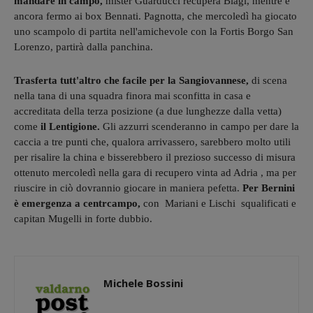
mandare in campo,
mister Guarducci recupera Biagi, mentre è
ancora fermo ai box Bennati. Pagnotta, che mercoledì ha giocato
uno scampolo di partita nell'amichevole con la Fortis Borgo San
Lorenzo, partirà dalla panchina.
Trasferta tutt'altro che facile
per la Sangiovannese,
di scena
nella tana di una squadra finora mai sconfitta in casa e
accreditata della terza posizione (a due lunghezze dalla vetta)
come
il Lentigione.
Gli azzurri scenderanno in campo per dare la
caccia a tre punti che, qualora arrivassero, sarebbero molto utili
per risalire la china e bisserebbero il prezioso successo di misura
ottenuto mercoledì nella gara di recupero vinta ad Adria , ma per
riuscire in ciò dovrannio giocare in maniera pefetta.
Per Bernini
è emergenza a centrcampo,
con Mariani e Lischi squalificati e
capitan Mugelli in forte dubbio.
Michele Bossini