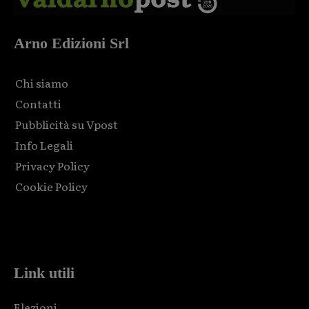
Arno Edizioni Srl
Chi siamo
Contatti
Pubblicità su Vpost
Info Legali
Privacy Policy
Cookie Policy
Html code here! Replace this with any non empty raw html
code and that's it.
Link utili
Elezioni