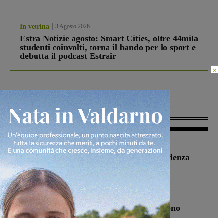
In vetrina
3 Agosto 2026
Estra Notizie agosto: Smart Cities, oltre 44mila
studenti coinvolti, torna il bando per lo sport e
debutta il podcast Estrair
×
Più lette
Figline Incisa Valdarno
1 Agosto 2026
Piscina di Figline finanziata oltre la scadenza
Pnrr, il gruppo di Fratelli d’Italia: “Un
ringraziamento al Governo”
Cronaca
4 Agosto 2026
Un anno fa la strage in A1 in cui morirono
Gianni, Giulia e Franco. Lo schianto, il