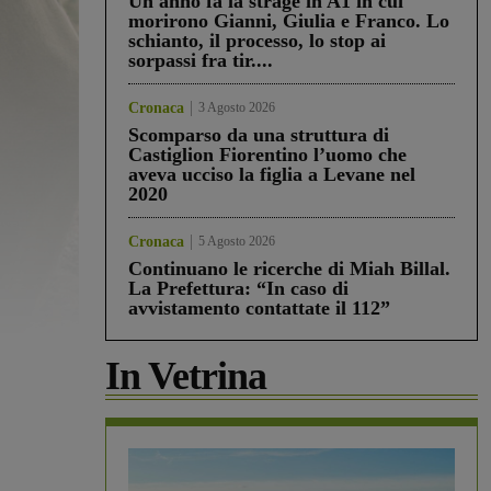
Un anno fa la strage in A1 in cui
morirono Gianni, Giulia e Franco. Lo
schianto, il processo, lo stop ai
sorpassi fra tir....
Cronaca
3 Agosto 2026
Scomparso da una struttura di
Castiglion Fiorentino l’uomo che
aveva ucciso la figlia a Levane nel
2020
Cronaca
5 Agosto 2026
Continuano le ricerche di Miah Billal.
La Prefettura: “In caso di
avvistamento contattate il 112”
In Vetrina