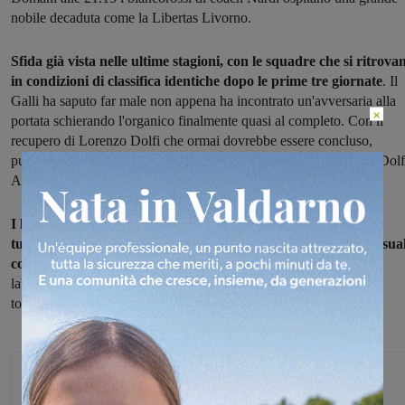
nobile decaduta come la Libertas Livorno.
Sfida già vista nelle ultime stagioni, con le squadre che si ritrova
in condizioni di classifica identiche dopo le prime tre giornate
. Il
Galli ha saputo far male non appena ha incontrato un'avversaria alla
×
portata schierando l'organico finalmente quasi al completo. Con il
recupero di Lorenzo Dolfi che ormai dovrebbe essere concluso,
puntando su due certezze assolute come Yerandy Daniel e l'altro Dolf
Andrea, i valdarnesi sono pronti a tentare il bis.
I livornesi si presentano a Terranuova dopo la settimana
turbolenta inaugurata dalla separazione non del tutto consensua
con Andrea Rizzacasa
. Massima allerta sotto canestro, dove i
labronici schierano una delle migliori coppie di lunghi dell'intero
torneo: l'ex Virtus Siena Visigalli e l'italo-cubano Salazar.
Redazione