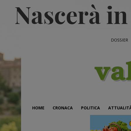
DOSSIER
HOME
CRONACA
POLITICA
ATTUALIT