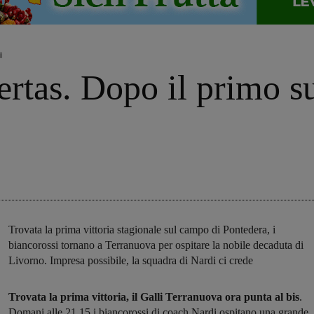
i
bertas. Dopo il primo s
Trovata la prima vittoria stagionale sul campo di Pontedera, i
biancorossi tornano a Terranuova per ospitare la nobile decaduta di
Livorno. Impresa possibile, la squadra di Nardi ci crede
Trovata la prima vittoria, il Galli Terranuova ora punta al bis
.
Domani alle 21.15 i biancorossi di coach Nardi ospitano una grande