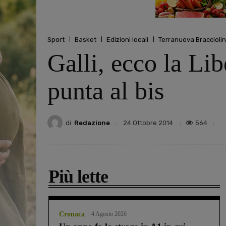
Sport
Basket
Edizioni locali
Terranuova Bracciolin
Galli, ecco la Li
punta al bis
di
Redazione
564
24 Ottobre 2014
Più lette
Cronaca
4 Agosto 2026