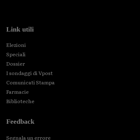
Html code here! Replace this with any non empty raw html
code and that's it.
Link utili
Elezioni
Speciali
Dossier
I sondaggi di Vpost
Comunicati Stampa
Farmacie
Biblioteche
Feedback
Segnala un errore