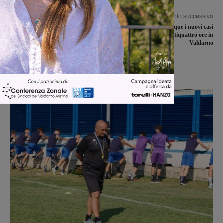
Articolo precedente
Articolo successivo
Cacciatore spinto da un cinghiale
Covid-19, soltanto cinque i nuovi casi
cade in un torrente. Portato alla
nelle ultime ventiquattro ore in
Gruccia
Valdarno
Ultime Notizie