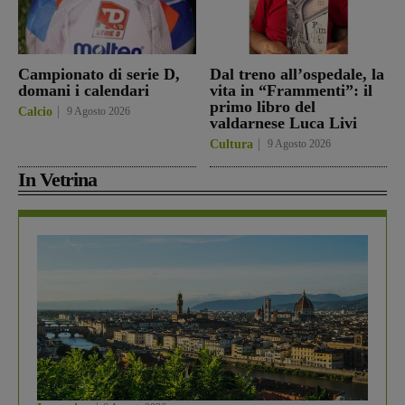
Campionato di serie D,
Dal treno all’ospedale, la
domani i calendari
vita in “Frammenti”: il
primo libro del
Calcio
9 Agosto 2026
valdarnese Luca Livi
Cultura
9 Agosto 2026
In Vetrina