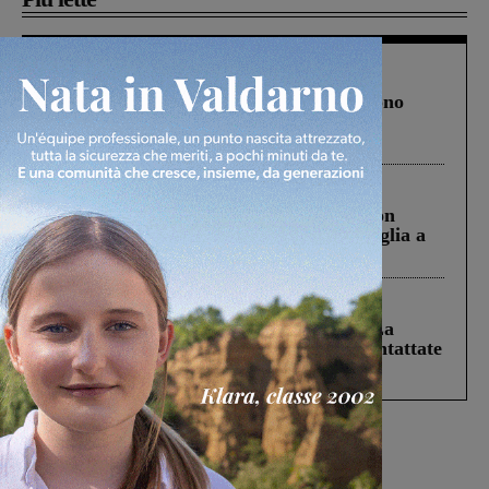
Cronaca
4 Agosto 2026
Un anno fa la strage in A1 in cui morirono
Gianni, Giulia e Franco. Lo schianto, il
processo, lo stop ai sorpassi fra tir....
Cronaca
3 Agosto 2026
Scomparso da una struttura di Castiglion
Fiorentino l’uomo che aveva ucciso la figlia a
Levane nel 2020
Cronaca
5 Agosto 2026
Continuano le ricerche di Miah Billal. La
Prefettura: “In caso di avvistamento contattate
il 112”