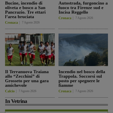
Bucine, incendio di
Autostrada, furgoncino a
oliveta e bosco a San
fuoco tra Firenze sud e
Pancrazio. Tre ettari
Incisa Reggello
l’area bruciata
Cronaca
7 Agosto 2026
Cronaca
7 Agosto 2026
Il Terranuova Traiana
Incendio nel bosco della
allo “Zecchini” di
Trappola. Soccorsi sul
Grosseto per una gara
posto per spegnere le
amichevole
fiamme
Calcio
7 Agosto 2026
Cronaca
7 Agosto 2026
In Vetrina