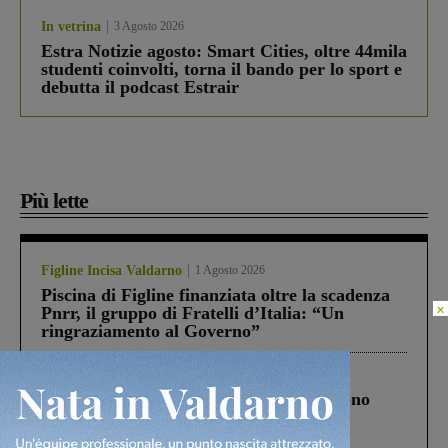
In vetrina
3 Agosto 2026
Estra Notizie agosto: Smart Cities, oltre 44mila
studenti coinvolti, torna il bando per lo sport e
debutta il podcast Estrair
Più lette
Figline Incisa Valdarno
1 Agosto 2026
Piscina di Figline finanziata oltre la scadenza
×
Pnrr, il gruppo di Fratelli d’Italia: “Un
ringraziamento al Governo”
Cronaca
4 Agosto 2026
Un anno fa la strage in A1 in cui morirono
Gianni, Giulia e Franco. Lo schianto, il
processo, lo stop ai sorpassi fra tir....