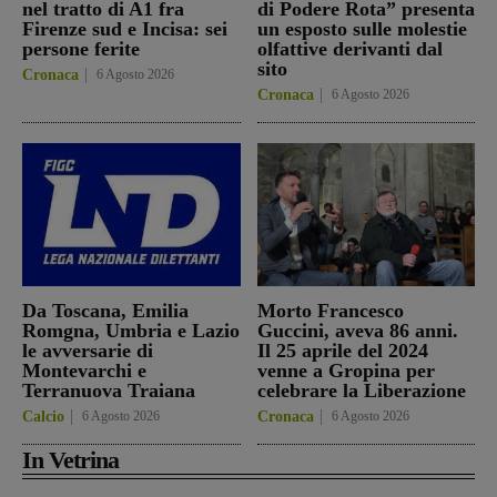
nel tratto di A1 fra
di Podere Rota” presenta
Firenze sud e Incisa: sei
un esposto sulle molestie
persone ferite
olfattive derivanti dal
sito
Cronaca
6 Agosto 2026
Cronaca
6 Agosto 2026
Da Toscana, Emilia
Morto Francesco
Romgna, Umbria e Lazio
Guccini, aveva 86 anni.
le avversarie di
Il 25 aprile del 2024
Montevarchi e
venne a Gropina per
Terranuova Traiana
celebrare la Liberazione
Calcio
6 Agosto 2026
Cronaca
6 Agosto 2026
In Vetrina