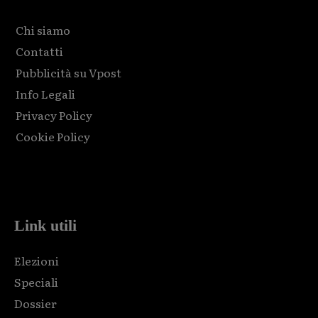
Chi siamo
Contatti
Pubblicità su Vpost
Info Legali
Privacy Policy
Cookie Policy
Html code here! Replace this with any non empty raw html
code and that's it.
Link utili
Elezioni
Speciali
Dossier