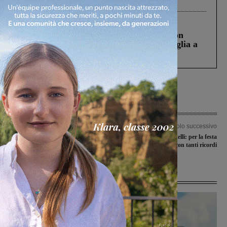
processo, lo stop ai sorpassi fra tir....
Cronaca
3 Agosto 2026
Scomparso da una struttura di Castiglion
Fiorentino l’uomo che aveva ucciso la figlia a
Levane nel 2020
Articolo precedente
Articolo successivo
Arrivato a Corning il gruppo
Asp Ludovico Martelli: per la festa
dell’istituto Severi
dei nonni un e-book con tanti ricordi
Ultime Notizie