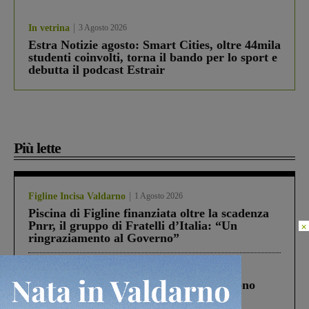
In vetrina
3 Agosto 2026
Estra Notizie agosto: Smart Cities, oltre 44mila
studenti coinvolti, torna il bando per lo sport e
debutta il podcast Estrair
Più lette
Figline Incisa Valdarno
1 Agosto 2026
Piscina di Figline finanziata oltre la scadenza
Pnrr, il gruppo di Fratelli d’Italia: “Un
×
ringraziamento al Governo”
Cronaca
4 Agosto 2026
Un anno fa la strage in A1 in cui morirono
Gianni, Giulia e Franco. Lo schianto, il