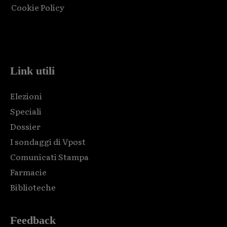
Cookie Policy
Html code here! Replace this with any non empty raw html
code and that's it.
Link utili
Elezioni
Speciali
Dossier
I sondaggi di Vpost
Comunicati Stampa
Farmacie
Biblioteche
Feedback