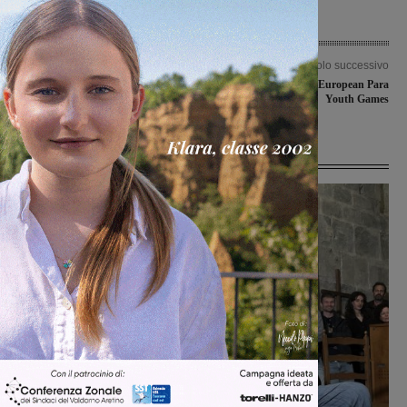
Articolo precedente
Articolo successivo
Esami di cintura di karate per la
Un valdarnese per gli European Para
A.s.d. Kiaikido budokan
Youth Games
Ultime Notizie