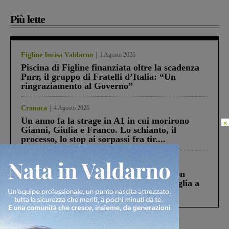
Più lette
Figline Incisa Valdarno
1 Agosto 2026
Piscina di Figline finanziata oltre la scadenza
Pnrr, il gruppo di Fratelli d’Italia: “Un
ringraziamento al Governo”
Cronaca
4 Agosto 2026
Un anno fa la strage in A1 in cui morirono
×
Gianni, Giulia e Franco. Lo schianto, il
processo, lo stop ai sorpassi fra tir....
Cronaca
3 Agosto 2026
Scomparso da una struttura di Castiglion
Fiorentino l’uomo che aveva ucciso la figlia a
Levane nel 2020