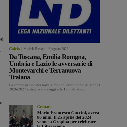
si
Calcio
Michele Bossini
-
6 Agosto 2026
e
Da Toscana, Emilia Romgna,
:
Umbria e Lazio le avversarie di
Montevarchi e Terranuova
Traiana
La composizione dei nove gironi del campionato di serie D
2026-2027 è stata svelata oggi alle 13 in diretta...
to
Cronaca
Morto Francesco Guccini, aveva
86 anni. Il 25 aprile del 2024
venne a Gropina per celebrare
la Liberazione