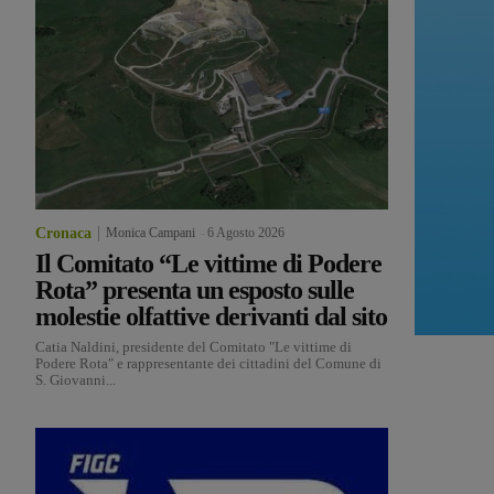
Cronaca
Monica Campani
-
6 Agosto 2026
Il Comitato “Le vittime di Podere
Rota” presenta un esposto sulle
molestie olfattive derivanti dal sito
Catia Naldini, presidente del Comitato "Le vittime di
Podere Rota" e rappresentante dei cittadini del Comune di
S. Giovanni...