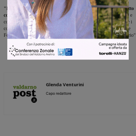
"Il Comune – continua Lorenzini – è continuamente in contatto
con le Forze dell’Ordine
per le necessarie attività di prevenzione e
controllo. Voglio invitare perciò tutti i cittadini a segnalare, tramite i
consueti canali di contatto, le varie situazioni di pericolo alle stesse
Forze dell’Ordine, in modo che possano intervenire dove necessario"
Glenda Venturini
Capo redattore