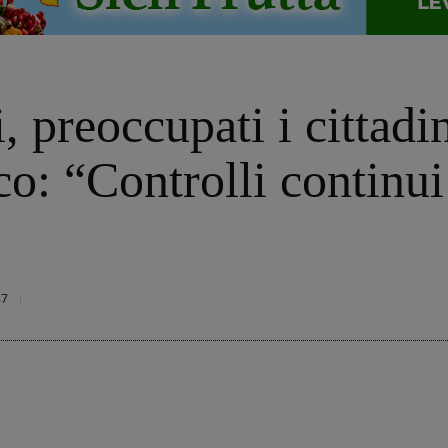
i, preoccupati i cittad
co: “Controlli continui
47