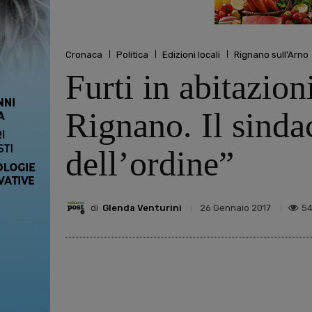
Cronaca
Politica
Edizioni locali
Rignano sull'Arno
Furti in abitazion
Rignano. Il sinda
dell’ordine”
di
Glenda Venturini
5
26 Gennaio 2017