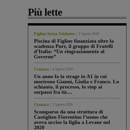
Più lette
Figline Incisa Valdarno
1 Agosto 2026
Piscina di Figline finanziata oltre la
scadenza Pnrr, il gruppo di Fratelli
d’Italia: “Un ringraziamento al
Governo”
Cronaca
4 Agosto 2026
Un anno fa la strage in A1 in cui
morirono Gianni, Giulia e Franco. Lo
schianto, il processo, lo stop ai
sorpassi fra tir....
Cronaca
3 Agosto 2026
Scomparso da una struttura di
Castiglion Fiorentino l’uomo che
aveva ucciso la figlia a Levane nel
2020