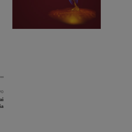
vo
ai
ia