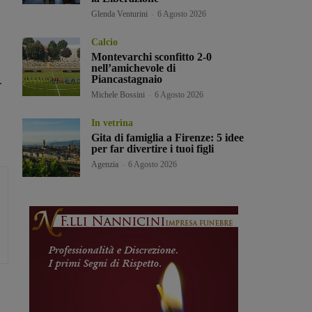
Glenda Venturini
-
6 Agosto 2026
Calcio
Montevarchi sconfitto 2-0
nell’amichevole di
Piancastagnaio
.
Michele Bossini
-
6 Agosto 2026
In vetrina
Gita di famiglia a Firenze: 5 idee
per far divertire i tuoi figli
Agenzia
-
6 Agosto 2026