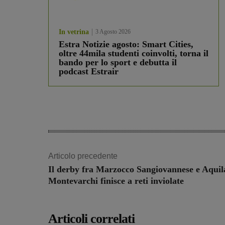
In vetrina
3 Agosto 2026
Estra Notizie agosto: Smart Cities,
oltre 44mila studenti coinvolti, torna il
bando per lo sport e debutta il
podcast Estrair
Articolo precedente
Il derby fra Marzocco Sangiovannese e Aquil
Montevarchi finisce a reti inviolate
Articoli correlati