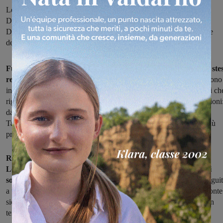
Le segnalazioni arrivano soprattutto dalle frazioni di Troghi, San
Donato, Palazzolo. I cittadini chiedono più sicurezza. Il sindaco
Daniele Lorenzini spiega: “Siamo in costante contatto con le forze
dell’ordine, i controlli sono puntuali e quotidiani”
Furti e tentativi di furti nelle abitazioni, sventati magari dagli stes
residenti
che, sentendo qualche rumore, accendono le luci e mettono
in fuga i ladri. Dall'inizio dell'anno sono numerose le segnalazioni ch
riguardano il territorio comunale di Rignano, in particolare le frazioni
da San Donato a Troghi, passando per Le Valli, Palazzolo, Cellai.
Tanto che i residenti ora esprimono preoccupazione e chiedono più
presenza delle istituzioni e delle forze dell'ordine.
Richieste che sono arrivate al sindaco di Rignano, Daniele
Lorenzini, che oggi in una nota ha assicurato che i controlli ci
sono:
"L’Amministrazione comunale informa i cittadini che, in segui
a una serie di segnalazioni, si sta adoperando in prima linea sul fronte
sicurezza all’interno del proprio territorio. Per noi la sicurezza è un
tema importantissimo".