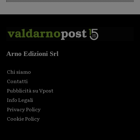
Arno Edizioni Srl
Chi siamo
Contatti
Pubblicità su Vpost
Info Legali
Privacy Policy
Cookie Policy
Html code here! Replace this with any non empty raw html
code and that's it.