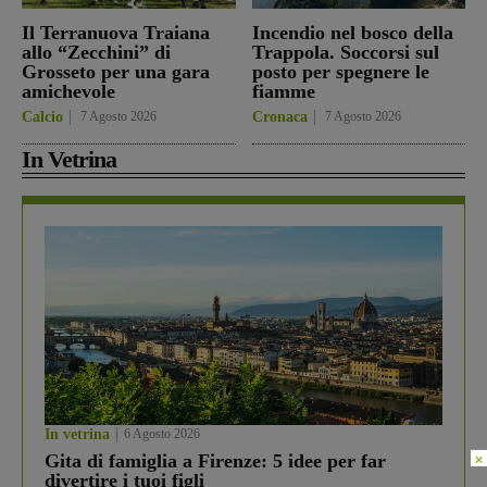
Il Terranuova Traiana
Incendio nel bosco della
allo “Zecchini” di
Trappola. Soccorsi sul
Grosseto per una gara
posto per spegnere le
amichevole
fiamme
Calcio
7 Agosto 2026
Cronaca
7 Agosto 2026
In Vetrina
In vetrina
6 Agosto 2026
×
Gita di famiglia a Firenze: 5 idee per far
divertire i tuoi figli