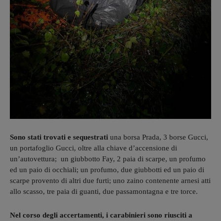
Sono stati trovati e sequestrati
una borsa Prada, 3 borse Gucci,
un portafoglio Gucci, oltre alla chiave d’accensione di
un’autovettura; un giubbotto Fay, 2 paia di scarpe, un profumo
ed un paio di occhiali; un profumo, due giubbotti ed un paio di
scarpe provento di altri due furti; uno zaino contenente arnesi atti
allo scasso, tre paia di guanti, due passamontagna e tre torce.
Nel corso degli accertamenti, i carabinieri sono riusciti a