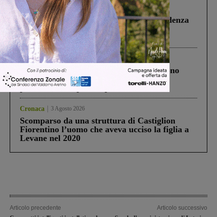
Figline Incisa Valdarno
1 Agosto 2026
Piscina di Figline finanziata oltre la scadenza
Pnrr, il gruppo di Fratelli d’Italia: “Un
ringraziamento al Governo”
Cronaca
4 Agosto 2026
Un anno fa la strage in A1 in cui morirono
Gianni, Giulia e Franco. Lo schianto, il
processo, lo stop ai sorpassi fra tir....
Cronaca
3 Agosto 2026
Scomparso da una struttura di Castiglion
Fiorentino l’uomo che aveva ucciso la figlia a
Levane nel 2020
Articolo precedente
Articolo successivo