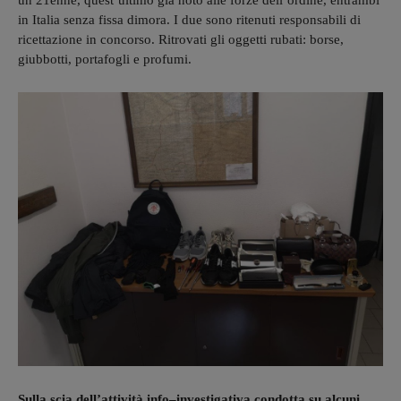
un 21enne, quest’ultimo già noto alle forze dell’ordine, entrambi
in Italia senza fissa dimora. I due sono ritenuti responsabili di
ricettazione in concorso. Ritrovati gli oggetti rubati: borse,
giubbotti, portafogli e profumi.
Sulla scia dell’attività info–investigativa condotta su alcuni