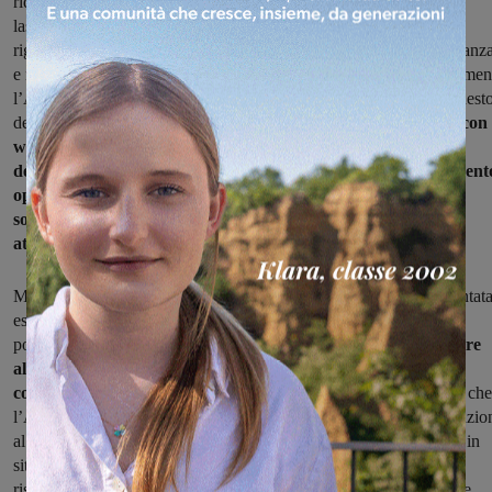
riduzione di luoghi e occasione di aggregazione e socializzazione
lascia spazi liberi a varie forme di degrado ed abbandono, che
riguardano anche le fasce giovanili, con manifestazioni di intolleranz
e non rispetto di cose e persone. La critica non riguarda esclusivamen
l’Amministrazione comunale perché è l’intera nazione a subire quest
degrado, basta guardare quanto avviene nelle nostre grandi città:
con 
welfare sociale sempre più affossato, il peggioramento
dell’accessibilità ai servizi sociali, la caduta del loro finanziament
operato da tutti i governi degli ultimi anni, in ultimo la
soppressione del reddito di cittadinanza da parte di quello
attuale”.
Mirko Vichi continua: “La questione quindi non può essere affrontat
esclusivamente in termini di sicurezza, chiedendo più pattuglie di
polizia e carabinieri o cacciando gli indesiderati.
Occorre restituire
alla cittadinanza il senso di comunità, di partecipazione e
condivisione solidale e di fiducia nelle istituzioni.
E’ necessario che
l’Amministrazione comunale, insieme ai servizi usl, recuperi attenzio
al welfare di comunità con la presa in carico delle persone fragili, in
situazioni di disagio economico e sociale, senza fissa dimora ed a
rischio di emarginazione ed esclusione, compreso il controllo delle