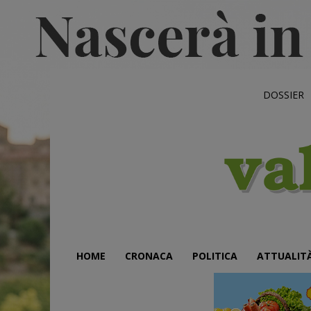
DOSSIER
HOME
CRONACA
POLITICA
ATTUALIT