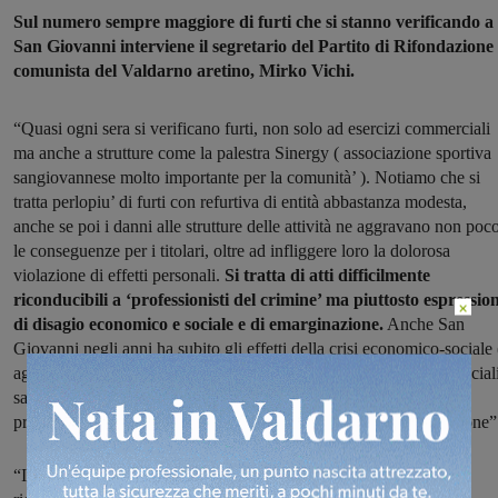
Sul numero sempre maggiore di furti che si stanno verificando a
San Giovanni interviene il segretario del Partito di Rifondazione
comunista del Valdarno aretino, Mirko Vichi.
“Quasi ogni sera si verificano furti, non solo ad esercizi commerciali
ma anche a strutture come la palestra Sinergy ( associazione sportiva
sangiovannese molto importante per la comunità’ ). Notiamo che si
tratta perlopiu’ di furti con refurtiva di entità abbastanza modesta,
anche se poi i danni alle strutture delle attività ne aggravano non poc
le conseguenze per i titolari, oltre ad infliggere loro la dolorosa
violazione di effetti personali.
Si tratta di atti difficilmente
riconducibili a ‘professionisti del crimine’ ma piuttosto espressio
×
di disagio economico e sociale e di emarginazione.
Anche San
Giovanni negli anni ha subito gli effetti della crisi economico-sociale 
aggravata dalla pandemia), della riduzione dei servizi pubblici (sociali
sanitari, educativi, riduzione personale in tutti i settori), della
prevenzione e attenzione alle situazioni di povertà ed emarginazione”
“In paese è difficile trovare locali aperti la sera dopo cena e la