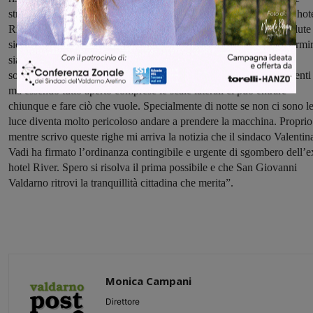
strutture dove alloggiano. Perché a San Giovanni non c’è solo ex hot
River( dove è divenuto una struttura fatiscente con problemi di salute
sicurezza pubblica), ma ci sono state segnalazioni di persone a dormi
sia nei fondi privati dei vicoli del centro storico sia nei parcheggi
sotterranei vicino alla coop che in realtà sarebbero solo per i residenti
ma essendo tutto aperto comprese le scale laterali ci può entrare
chiunque e fare ciò che vuole. Specialmente di notte se non ci sono l
luce diventa molto pericoloso andare a prendere la macchina. Proprio
mentre scrivo queste righe mi arriva la notizia che il sindaco Valentin
Vadi ha firmato l’ordinanza contingibile e urgente di sgombero dell’e
hotel River. Spero si risolva il prima possibile e che San Giovanni
Valdarno ritrovi la tranquillità cittadina che merita”.
Monica Campani
Direttore