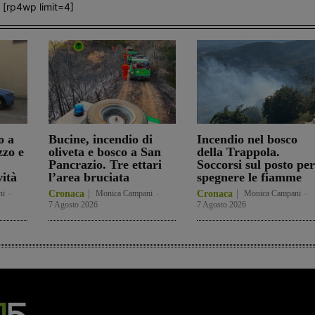
[rp4wp limit=4]
o a
Bucine, incendio di
Incendio nel bosco
zzo e
oliveta e bosco a San
della Trappola.
Pancrazio. Tre ettari
Soccorsi sul posto per
vità
l’area bruciata
spegnere le fiamme
ni
-
Cronaca
Monica Campani
-
Cronaca
Monica Campani
-
7 Agosto 2026
7 Agosto 2026