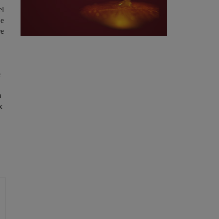
el
 e
re
e
a
x