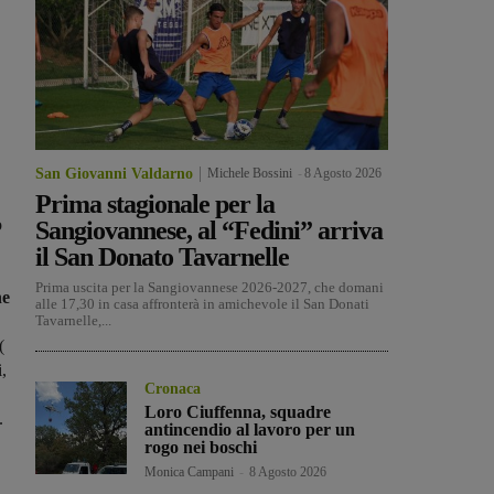
San Giovanni Valdarno
Michele Bossini
-
8 Agosto 2026
Prima stagionale per la
o
Sangiovannese, al “Fedini” arriva
il San Donato Tavarnelle
Prima uscita per la Sangiovannese 2026-2027, che domani
ne
alle 17,30 in casa affronterà in amichevole il San Donati
Tavarnelle,...
(
,
Cronaca
Loro Ciuffenna, squadre
.
antincendio al lavoro per un
rogo nei boschi
Monica Campani
-
8 Agosto 2026