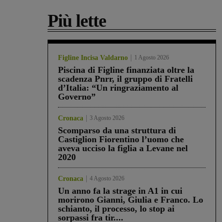
Più lette
Figline Incisa Valdarno
1 Agosto 2026
Piscina di Figline finanziata oltre la
scadenza Pnrr, il gruppo di Fratelli
d’Italia: “Un ringraziamento al
Governo”
Cronaca
3 Agosto 2026
Scomparso da una struttura di
Castiglion Fiorentino l’uomo che
aveva ucciso la figlia a Levane nel
2020
Cronaca
4 Agosto 2026
Un anno fa la strage in A1 in cui
morirono Gianni, Giulia e Franco. Lo
schianto, il processo, lo stop ai
sorpassi fra tir....