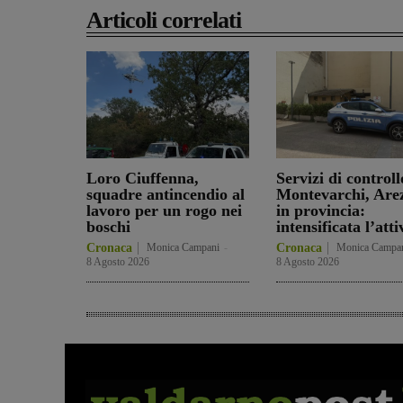
Articoli correlati
Loro Ciuffenna,
Servizi di controll
squadre antincendio al
Montevarchi, Are
lavoro per un rogo nei
in provincia:
boschi
intensificata l’atti
Cronaca
Monica Campani
-
Cronaca
Monica Campa
8 Agosto 2026
8 Agosto 2026