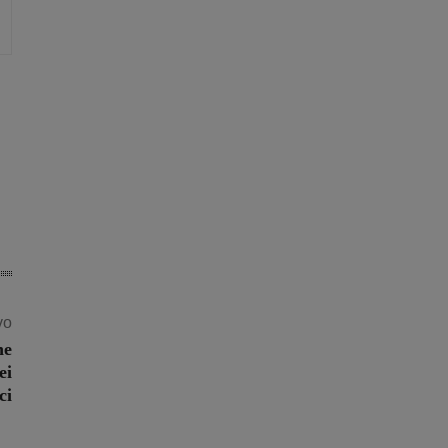
vo
he
ei
ci