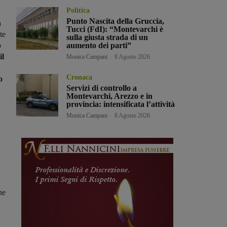
Politica
Punto Nascita della Gruccia,
a
Tucci (FdI): “Montevarchi è
te
sulla giusta strada di un
o
aumento dei parti”
il
Monica Campani
-
8 Agosto 2026
Cronaca
o
Servizi di controllo a
Montevarchi, Arezzo e in
provincia: intensificata l’attività
Monica Campani
-
8 Agosto 2026
a
ne