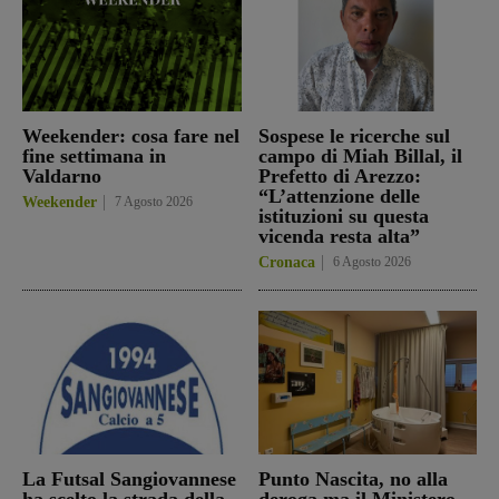
Weekender: cosa fare nel
Sospese le ricerche sul
fine settimana in
campo di Miah Billal, il
Valdarno
Prefetto di Arezzo:
“L’attenzione delle
Weekender
7 Agosto 2026
istituzioni su questa
vicenda resta alta”
Cronaca
6 Agosto 2026
La Futsal Sangiovannese
Punto Nascita, no alla