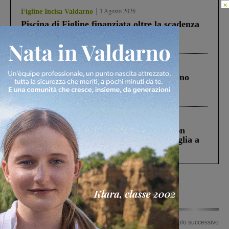
×
Figline Incisa Valdarno
1 Agosto 2026
Piscina di Figline finanziata oltre la scadenza
Pnrr, il gruppo di Fratelli d’Italia: “Un
ringraziamento al Governo”
Cronaca
4 Agosto 2026
Un anno fa la strage in A1 in cui morirono
Gianni, Giulia e Franco. Lo schianto, il
processo, lo stop ai sorpassi fra tir....
Cronaca
3 Agosto 2026
Scomparso da una struttura di Castiglion
Fiorentino l’uomo che aveva ucciso la figlia a
Levane nel 2020
Articolo precedente
Articolo successivo