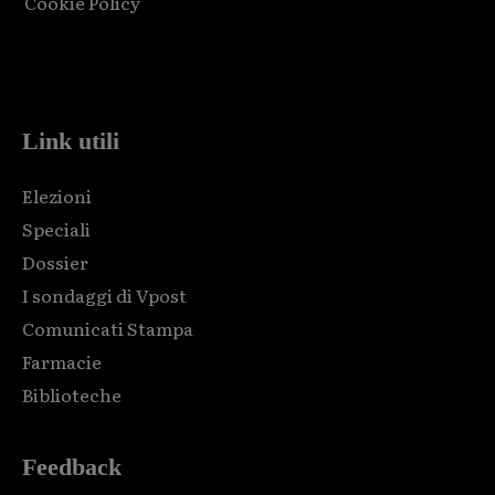
Cookie Policy
Html code here! Replace this with any non empty raw html
code and that's it.
Link utili
Elezioni
Speciali
Dossier
I sondaggi di Vpost
Comunicati Stampa
Farmacie
Biblioteche
Feedback