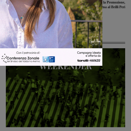
Scaffali semi vuoti in alcuni punti
Aquila in festa per la Promozione,
vendita Despar del Valdarno, in
domenica la grande cena al Brilli Peri
difficoltà il gruppo Cadla.
Scongiurata la chiusura, incontri con i
sindacati
Ultime Notizie