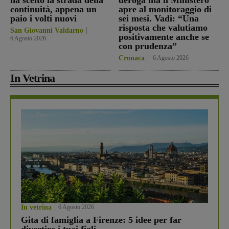
ha scelto la strada della
deroga ma il Ministero
continuità, appena un
apre al monitoraggio di
paio i volti nuovi
sei mesi. Vadi: “Una
risposta che valutiamo
San Giovanni Valdarno
positivamente anche se
6 Agosto 2026
con prudenza”
Cronaca
6 Agosto 2026
In Vetrina
In vetrina
6 Agosto 2026
Gita di famiglia a Firenze: 5 idee per far