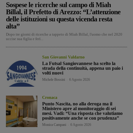
Sospese le ricerche sul campo di Miah
Billal, il Prefetto di Arezzo: “L’attenzione
delle istituzioni su questa vicenda resta
alta”
Dopo tre giorni di ricerche a tappeto di Miah Billal, l'uomo che nel 2020
uccise sua figlia e ferì...
San Giovanni Valdarno
La Futsal Sangiovannese ha scelto la
strada della continuità, appena un paio i
volti nuovi
Michele Bossini
-
6 Agosto 2026
Cronaca
Punto Nascita, no alla deroga ma il
Ministero apre al monitoraggio di sei
mesi. Vadi: “Una risposta che valutiamo
positivamente anche se con prudenza”
Monica Campani
-
6 Agosto 2026